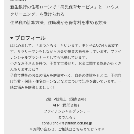
新生銀行の住宅ローンで「病児保育サービス」と「ハウス
クリーニング」を受けられる
住民税の計算方法、住民税から保育料を求める方法
プロフィール
dropdown
はじめまして、「まつたろう」といいます。妻と子2人の4人家族で
す。サラリーマンをしながらお金や投資の勉強をしています。ファイ
ナンシャルプランナーとしても活動しています。
小さなお子さんを持つ、子育て世帯だと、お金に関する悩みがたくさ
んありますよね？
子育て世帯のお金の悩みを解決すべく、自身の体験をもとに、子供向
け貯蓄・保険・住宅ローンなどなどについて記事を書いています。一
緒に悩みを解決しましょう!
2級FP技能士（国家資格）
AFP（民間資格）
ファイナンシャルプランナー
まつたろう
consulting-life@triton.ocn.ne.jp
※お問い合わせ、ご相談はこちらまでどうぞ※