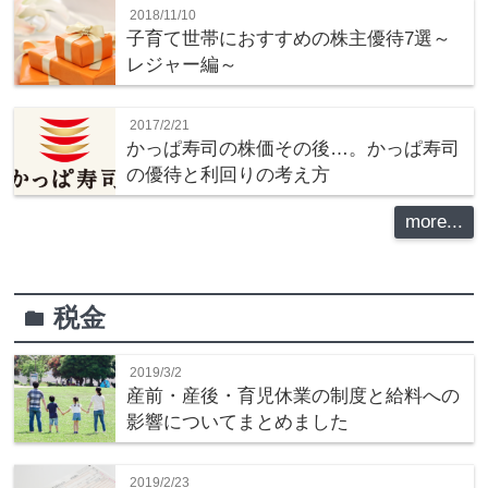
2018/11/10
子育て世帯におすすめの株主優待7選～
レジャー編～
2017/2/21
かっぱ寿司の株価その後…。かっぱ寿司
の優待と利回りの考え方
more...
税金
folder
2019/3/2
産前・産後・育児休業の制度と給料への
影響についてまとめました
2019/2/23