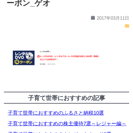
ーポン_ゲオ
calendar
2017年03月11日
folder
子育て世帯におすすめの記事
子育て世帯におすすめのふるさと納税10選
子育て世帯におすすめの株主優待7選～レジャー編～