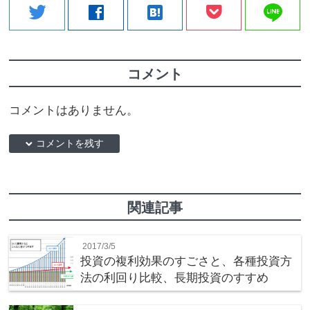
line
twitter
facebook
hatenabookmark
コメント
コメントはありません。
down コメントを残す
関連記事
2017/3/5
投資の複利効果のすごさと、各種投資方
法の利回り比較、長期投資のすすめ