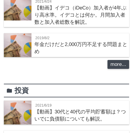
2021/4/24
【動画】イデコ（iDeCo）加入者が4年ぶ
り高水準。イデコとは何か。月間加入者
数と加入者総数を解説。
2019/8/2
年金だけだと2,000万円不足する問題まと
め
more...
投資
folder
2021/6/19
【動画】30代と40代の平均貯蓄額は？つ
いでに負債額についても解説。