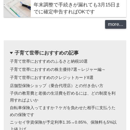
年末調整で手続きが漏れても3月15日ま
でに確定申告すればOKです
more...
子育て世帯におすすめの記事
dropdown
子育て世帯におすすめのふるさと納税10選
子育て世帯におすすめの株主優待7選～レジャー編～
子育て世帯におすすめのクレジットカード8選
店舗型保険ショップ（乗合代理店）との付き合い方
子供の教育費と老後の生活費を貯めるには、どの制度を利
用すればよいか
自転車保険入ってますか？ケガを負わせた相手に支払うた
めの保険です
ニッセイ学資保険が予定利率1.35→0.85%、保険料も5%以
上値上げ