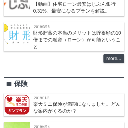
【動画】住宅ローン最安はじぶん銀行
0.31%。最安になるプランを解説。
2019/3/16
財形貯蓄の本当のメリットは貯蓄額の10
倍までの融資（ローン）が可能というこ
と
more...
保険
folder
2019/11/3
楽天ミニ保険が満期になりました。どん
な案内がくるのか？
2019/4/14