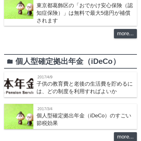
東京都葛飾区の「おでかけ安心保険（認
知症保険）」は無料で最大5億円が補償
されます
more...
個人型確定拠出年金（iDeCo）
folder
2017/4/9
子供の教育費と老後の生活費を貯めるに
は、どの制度を利用すればよいか
2017/3/4
個人型確定拠出年金（iDeCo）のすごい
節税効果
more...