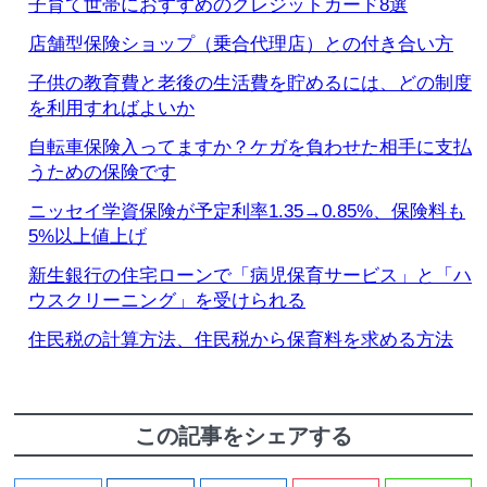
子育て世帯におすすめのクレジットカード8選
店舗型保険ショップ（乗合代理店）との付き合い方
子供の教育費と老後の生活費を貯めるには、どの制度
を利用すればよいか
自転車保険入ってますか？ケガを負わせた相手に支払
うための保険です
ニッセイ学資保険が予定利率1.35→0.85%、保険料も
5%以上値上げ
新生銀行の住宅ローンで「病児保育サービス」と「ハ
ウスクリーニング」を受けられる
住民税の計算方法、住民税から保育料を求める方法
この記事をシェアする