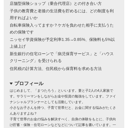
店舗型保険ショップ（乗合代理店）との付き合い方
子供の教育費と老後の生活費を貯めるには、どの制度を利
用すればよいか
自転車保険入ってますか？ケガを負わせた相手に支払うた
めの保険です
ニッセイ学資保険が予定利率1.35→0.85%、保険料も5%以
上値上げ
新生銀行の住宅ローンで「病児保育サービス」と「ハウス
クリーニング」を受けられる
住民税の計算方法、住民税から保育料を求める方法
プロフィール
dropdown
はじめまして、「まつたろう」といいます。妻と子2人の4人家族で
す。サラリーマンをしながらお金や投資の勉強をしています。ファイ
ナンシャルプランナーとしても活動しています。
小さなお子さんを持つ、子育て世帯だと、お金に関する悩みがたくさ
んありますよね？
子育て世帯のお金の悩みを解決すべく、自身の体験をもとに、子供向
け貯蓄・保険・住宅ローンなどなどについて記事を書いています。一