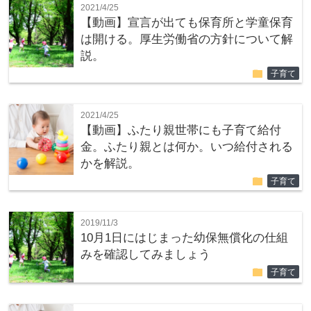
2021/4/25
【動画】宣言が出ても保育所と学童保育
は開ける。厚生労働省の方針について解
説。
folder
子育て
2021/4/25
【動画】ふたり親世帯にも子育て給付
金。ふたり親とは何か。いつ給付される
かを解説。
folder
子育て
2019/11/3
10月1日にはじまった幼保無償化の仕組
みを確認してみましょう
folder
子育て