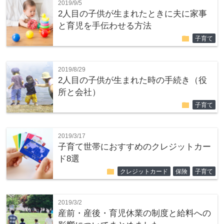
2019/9/5
2人目の子供が生まれたときに夫に家事
と育児を手伝わせる方法
folder
子育て
2019/8/29
2人目の子供が生まれた時の手続き（役
所と会社）
folder
子育て
2019/3/17
子育て世帯におすすめのクレジットカー
ド8選
folder
クレジットカード
保険
子育て
2019/3/2
産前・産後・育児休業の制度と給料への