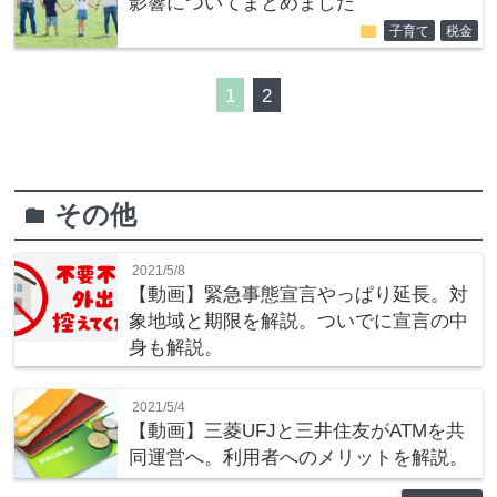
影響についてまとめました
folder
子育て
税金
1
2
その他
folder
2021/5/8
【動画】緊急事態宣言やっぱり延長。対
象地域と期限を解説。ついでに宣言の中
身も解説。
2021/5/4
【動画】三菱UFJと三井住友がATMを共
同運営へ。利用者へのメリットを解説。