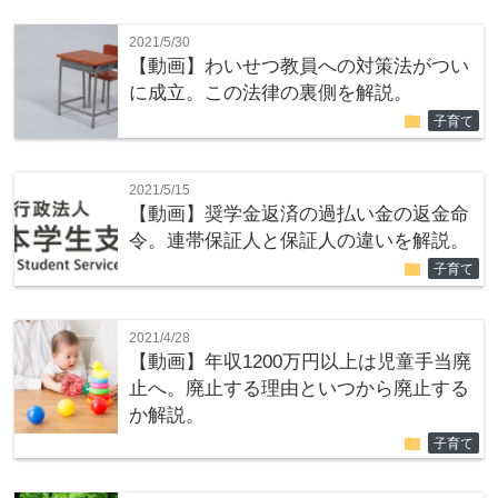
2021/5/30
【動画】わいせつ教員への対策法がつい
に成立。この法律の裏側を解説。
folder
子育て
2021/5/15
【動画】奨学金返済の過払い金の返金命
令。連帯保証人と保証人の違いを解説。
folder
子育て
2021/4/28
【動画】年収1200万円以上は児童手当廃
止へ。廃止する理由といつから廃止する
か解説。
folder
子育て