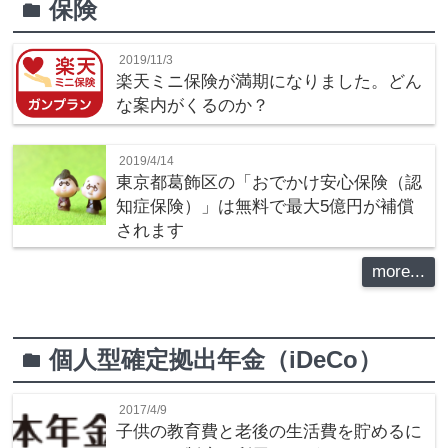
保険
folder
2019/11/3
楽天ミニ保険が満期になりました。どん
な案内がくるのか？
2019/4/14
東京都葛飾区の「おでかけ安心保険（認
知症保険）」は無料で最大5億円が補償
されます
more...
個人型確定拠出年金（iDeCo）
folder
2017/4/9
子供の教育費と老後の生活費を貯めるに