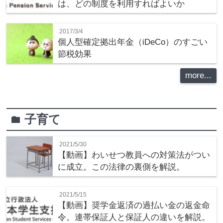
は、どの制度を利用すればよいか
2017/3/4
個人型確定拠出年金（iDeCo）のすごい
節税効果
more...
子育て
folder
2021/5/30
【動画】わいせつ教員への対策法がつい
に成立。この法律の裏側を解説。
2021/5/15
【動画】奨学金返済の過払い金の返金命
令。連帯保証人と保証人の違いを解説。