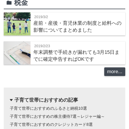
税金
folder
2019/3/2
産前・産後・育児休業の制度と給料への
影響についてまとめました
2019/2/23
年末調整で手続きが漏れても3月15日ま
でに確定申告すればOKです
more...
子育て世帯におすすめの記事
dropdown
子育て世帯におすすめのふるさと納税10選
子育て世帯におすすめの株主優待7選～レジャー編～
子育て世帯におすすめのクレジットカード8選