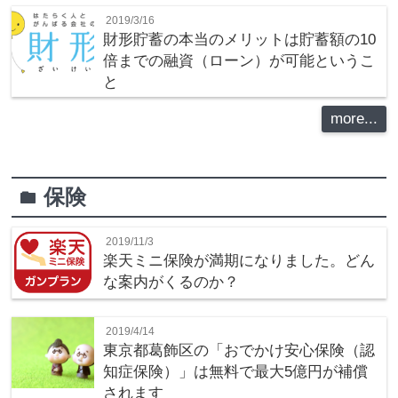
2019/3/16
財形貯蓄の本当のメリットは貯蓄額の10
倍までの融資（ローン）が可能というこ
と
more...
保険
folder
2019/11/3
楽天ミニ保険が満期になりました。どん
な案内がくるのか？
2019/4/14
東京都葛飾区の「おでかけ安心保険（認
知症保険）」は無料で最大5億円が補償
されます