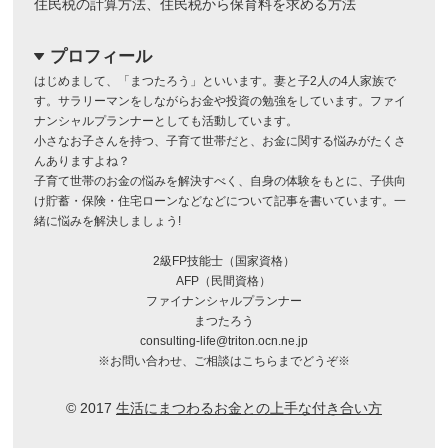
住民税の計算方法、住民税から保育料を求める方法
プロフィール
dropdown
はじめまして、「まつたろう」といいます。妻と子2人の4人家族で
す。サラリーマンをしながらお金や投資の勉強をしています。ファイ
ナンシャルプランナーとしても活動しています。
小さなお子さんを持つ、子育て世帯だと、お金に関する悩みがたくさ
んありますよね？
子育て世帯のお金の悩みを解決すべく、自身の体験をもとに、子供向
け貯蓄・保険・住宅ローンなどなどについて記事を書いています。一
緒に悩みを解決しましょう!
2級FP技能士（国家資格）
AFP（民間資格）
ファイナンシャルプランナー
まつたろう
consulting-life@triton.ocn.ne.jp
※お問い合わせ、ご相談はこちらまでどうぞ※
© 2017
生活にまつわるお金との上手な付き合い方