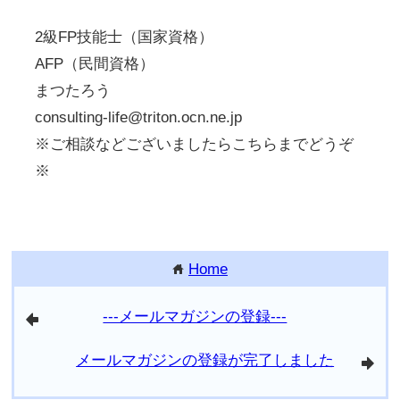
2級FP技能士（国家資格）
AFP（民間資格）
まつたろう
consulting-life@triton.ocn.ne.jp
※ご相談などございましたらこちらまでどうぞ
※
Home
home
---メールマガジンの登録---
arrowleft
メールマガジンの登録が完了しました
arrowright