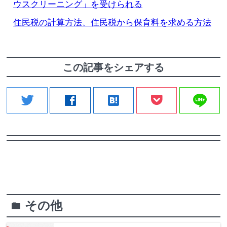
ウスクリーニング」を受けられる
住民税の計算方法、住民税から保育料を求める方法
この記事をシェアする
line
twitter
facebook
hatenabookmark
その他
folder