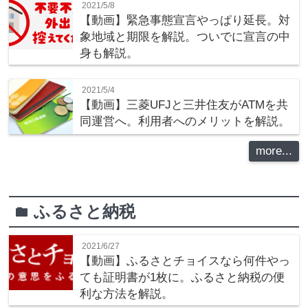
2021/5/8
【動画】緊急事態宣言やっぱり延長。対
象地域と期限を解説。ついでに宣言の中
身も解説。
2021/5/4
【動画】三菱UFJと三井住友がATMを共
同運営へ。利用者へのメリットを解説。
more...
ふるさと納税
folder
2021/6/27
【動画】ふるさとチョイスなら何件やっ
ても証明書が1枚に。ふるさと納税の便
利な方法を解説。