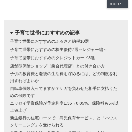
more...
子育て世帯におすすめの記事
dropdown
子育て世帯におすすめのふるさと納税10選
子育て世帯におすすめの株主優待7選～レジャー編～
子育て世帯におすすめのクレジットカード8選
店舗型保険ショップ（乗合代理店）との付き合い方
子供の教育費と老後の生活費を貯めるには、どの制度を利
用すればよいか
自転車保険入ってますか？ケガを負わせた相手に支払うた
めの保険です
ニッセイ学資保険が予定利率1.35→0.85%、保険料も5%以
上値上げ
新生銀行の住宅ローンで「病児保育サービス」と「ハウス
クリーニング」を受けられる