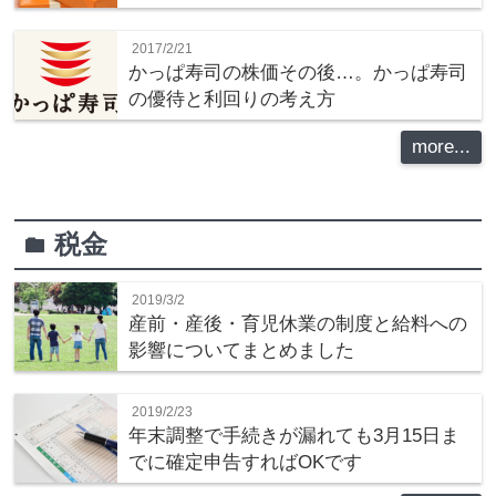
2017/2/21
かっぱ寿司の株価その後…。かっぱ寿司
の優待と利回りの考え方
more...
税金
folder
2019/3/2
産前・産後・育児休業の制度と給料への
影響についてまとめました
2019/2/23
年末調整で手続きが漏れても3月15日ま
でに確定申告すればOKです