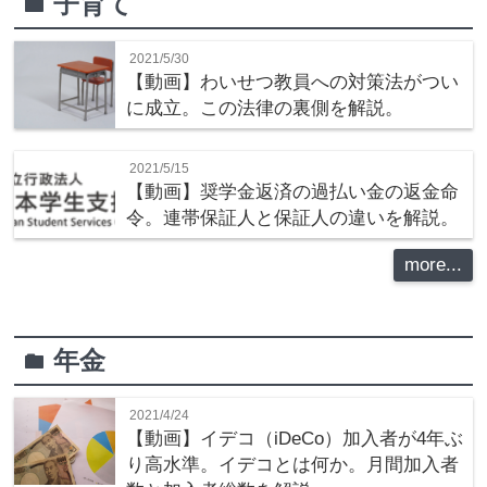
子育て
folder
2021/5/30
【動画】わいせつ教員への対策法がつい
に成立。この法律の裏側を解説。
2021/5/15
【動画】奨学金返済の過払い金の返金命
令。連帯保証人と保証人の違いを解説。
more...
年金
folder
2021/4/24
【動画】イデコ（iDeCo）加入者が4年ぶ
り高水準。イデコとは何か。月間加入者