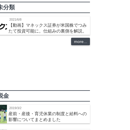
未分類
2021/6/8
【動画】マネックス証券が米国株でつみ
たて投資可能に。仕組みの裏側を解説。
more...
税金
2019/3/2
産前・産後・育児休業の制度と給料への
影響についてまとめました