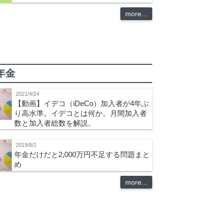
more...
年金
2021/4/24
【動画】イデコ（iDeCo）加入者が4年ぶ
り高水準。イデコとは何か。月間加入者
数と加入者総数を解説。
2019/8/2
年金だけだと2,000万円不足する問題まと
め
more...