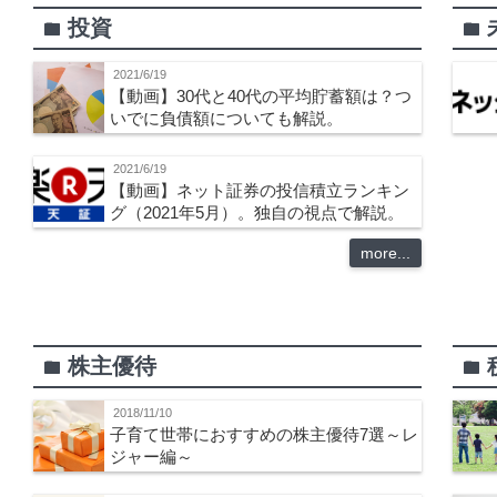
投資
folder
folder
2021/6/19
【動画】30代と40代の平均貯蓄額は？つ
いでに負債額についても解説。
2021/6/19
【動画】ネット証券の投信積立ランキン
グ（2021年5月）。独自の視点で解説。
more...
株主優待
folder
folder
2018/11/10
子育て世帯におすすめの株主優待7選～レ
ジャー編～