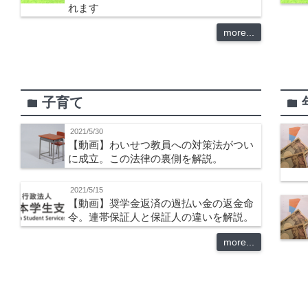
れます
more...
子育て
folder
folder
2021/5/30
【動画】わいせつ教員への対策法がつい
に成立。この法律の裏側を解説。
2021/5/15
【動画】奨学金返済の過払い金の返金命
令。連帯保証人と保証人の違いを解説。
more...