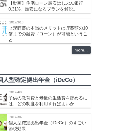
【動画】住宅ローン最安はじぶん銀行
0.31%。最安になるプランを解説。
2019/3/16
財形貯蓄の本当のメリットは貯蓄額の10
倍までの融資（ローン）が可能というこ
と
more...
個人型確定拠出年金（iDeCo）
2017/4/9
子供の教育費と老後の生活費を貯めるに
は、どの制度を利用すればよいか
2017/3/4
個人型確定拠出年金（iDeCo）のすごい
節税効果