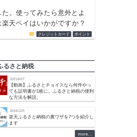
した。使ってみたら意外とよ
は楽天ペイはいかがですか？
folder
クレジットカード
ポイント
ふるさと納税
2021/6/27
【動画】ふるさとチョイスなら何件やっ
ても証明書が1枚に。ふるさと納税の便利
な方法を解説。
2018/12/5
楽天ふるさと納税の裏ワザを7つを紹介し
ます
more...