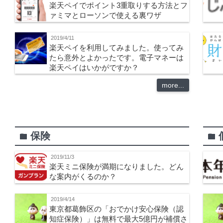
楽天ペイでポイント3重取りする方法とフ
ァミマとローソンで使える裏ワザ
2019/4/11
楽天ペイを利用してみました。使ってみ
たら意外とよかったです。電子マネーは
楽天ペイはいかがですか？
more...
保険
folder
folder
2019/11/3
楽天ミニ保険が満期になりました。どん
な案内がくるのか？
2019/4/14
東京都葛飾区の「おでかけ安心保険（認
知症保険）」は無料で最大5億円が補償さ