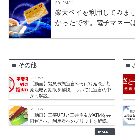
2019/4/11
楽天ペイを利用してみま
かったです。電子マネー
その他
folder
folder
2021/5/8
【動画】緊急事態宣言やっぱり延長。対
象地域と期限を解説。ついでに宣言の中
身も解説。
2021/5/4
【動画】三菱UFJと三井住友がATMを共
同運営へ。利用者へのメリットを解説。
more...