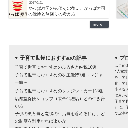
2017/2/21
かっぱ寿司の株価その後…。かっぱ寿司
の優待と利回りの考え方
more...
子育て世帯におすすめの記事
プ
dropdown
dropdown
はじめ
子育て世帯におすすめのふるさと納税10選
4人家
子育て世帯におすすめの株主優待7選～レジャ
をして
ー編～
動して
小さな
子育て世帯におすすめのクレジットカード8選
悩みが
店舗型保険ショップ（乗合代理店）との付き合
子育て
い方
とに、
子供の教育費と老後の生活費を貯めるには、ど
て記事
の制度を利用すればよいか