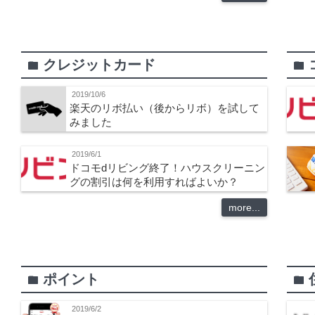
クレジットカード
folder
folder
2019/10/6
楽天のリボ払い（後からリボ）を試して
みました
2019/6/1
ドコモdリビング終了！ハウスクリーニン
グの割引は何を利用すればよいか？
more...
ポイント
folder
folder
2019/6/2