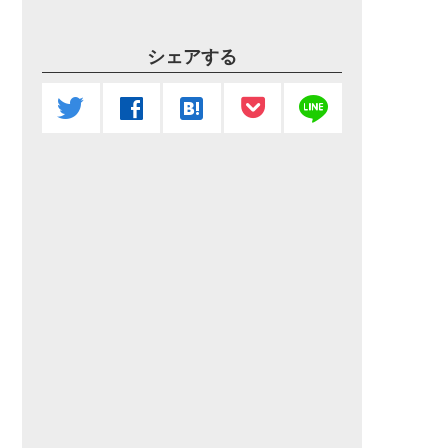
シェアする
line
twitter
facebook
hatenabookmark