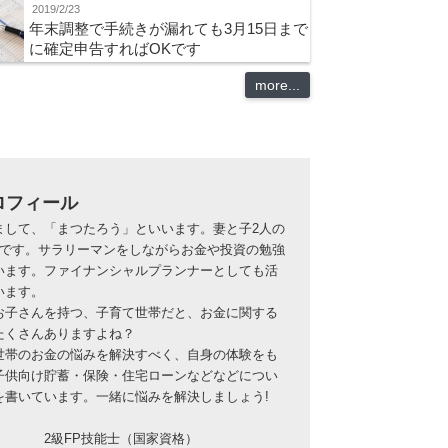
2019/2/23
年末調整で手続きが漏れても3月15日まで
に確定申告すればOKです
more...
ロフィール
まして、「まつたろう」といいます。妻と子2人の
族です。サラリーマンをしながらお金や投資の勉強
います。ファイナンシャルプランナーとしても活
います。
お子さんを持つ、子育て世帯だと、お金に関する
たくさんありますよね？
世帯のお金の悩みを解決すべく、自身の体験をも
子供向け貯蓄・保険・住宅ローンなどなどについ
を書いています。一緒に悩みを解決しましょう!
2級FP技能士（国家資格）