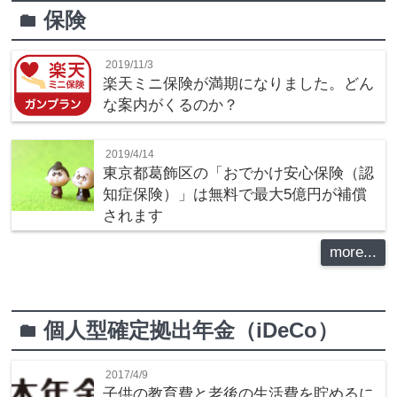
保険
folder
2019/11/3
楽天ミニ保険が満期になりました。どん
な案内がくるのか？
2019/4/14
東京都葛飾区の「おでかけ安心保険（認
知症保険）」は無料で最大5億円が補償
されます
more...
個人型確定拠出年金（iDeCo）
folder
2017/4/9
子供の教育費と老後の生活費を貯めるに