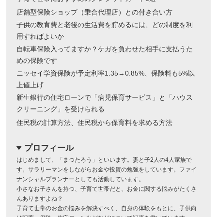
店舗型保険ショップ（乗合代理店）との付き合い方
子供の教育費と老後の生活費を貯めるには、どの制度を利
用すればよいか
自転車保険入ってますか？ケガを負わせた相手に支払うた
めの保険です
ニッセイ学資保険が予定利率1.35→0.85%、保険料も5%以
上値上げ
新生銀行の住宅ローンで「病児保育サービス」と「ハウス
クリーニング」を受けられる
住民税の計算方法、住民税から保育料を求める方法
プロフィール
dropdown
はじめまして、「まつたろう」といいます。妻と子2人の4人家族で
す。サラリーマンをしながらお金や投資の勉強をしています。ファイ
ナンシャルプランナーとしても活動しています。
小さなお子さんを持つ、子育て世帯だと、お金に関する悩みがたくさ
んありますよね？
子育て世帯のお金の悩みを解決すべく、自身の体験をもとに、子供向