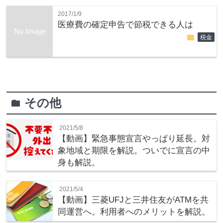
2017/1/9
医療費の確定申告で節税できる人は
No Image
folder
税金
その他
folder
2021/5/8
【動画】緊急事態宣言やっぱり延長。対
象地域と期限を解説。ついでに宣言の中
身も解説。
2021/5/4
【動画】三菱UFJと三井住友がATMを共
同運営へ。利用者へのメリットを解説。