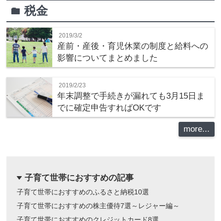
税金
folder
2019/3/2
産前・産後・育児休業の制度と給料への
影響についてまとめました
2019/2/23
年末調整で手続きが漏れても3月15日ま
でに確定申告すればOKです
more...
子育て世帯におすすめの記事
dropdown
子育て世帯におすすめのふるさと納税10選
子育て世帯におすすめの株主優待7選～レジャー編～
子育て世帯におすすめのクレジットカード8選