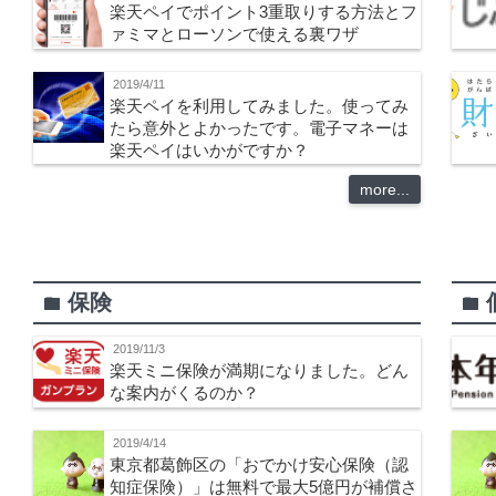
楽天ペイでポイント3重取りする方法とフ
ァミマとローソンで使える裏ワザ
2019/4/11
楽天ペイを利用してみました。使ってみ
たら意外とよかったです。電子マネーは
楽天ペイはいかがですか？
more...
保険
folder
folder
2019/11/3
楽天ミニ保険が満期になりました。どん
な案内がくるのか？
2019/4/14
東京都葛飾区の「おでかけ安心保険（認
知症保険）」は無料で最大5億円が補償さ