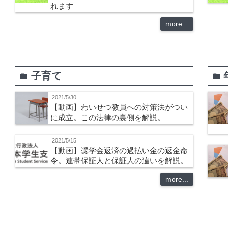
れます
more...
子育て
folder
folder
2021/5/30
【動画】わいせつ教員への対策法がつい
に成立。この法律の裏側を解説。
2021/5/15
【動画】奨学金返済の過払い金の返金命
令。連帯保証人と保証人の違いを解説。
more...