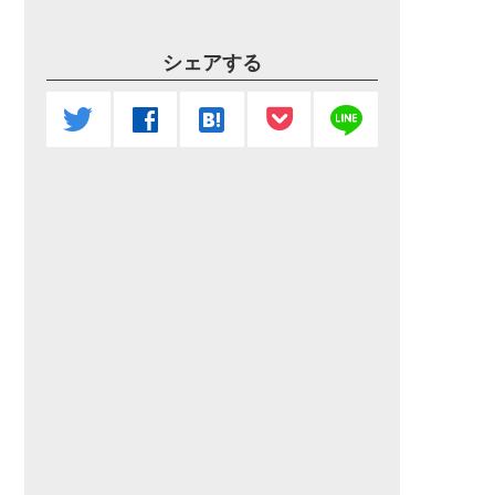
シェアする
line
twitter
facebook
hatenabookmark