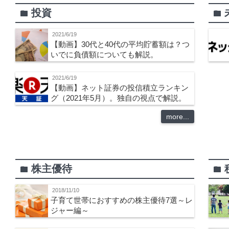
投資
folder
folder
2021/6/19
【動画】30代と40代の平均貯蓄額は？つ
いでに負債額についても解説。
2021/6/19
【動画】ネット証券の投信積立ランキン
グ（2021年5月）。独自の視点で解説。
more...
株主優待
folder
folder
2018/11/10
子育て世帯におすすめの株主優待7選～レ
ジャー編～