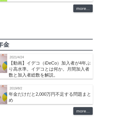
more...
年金
2021/4/24
【動画】イデコ（iDeCo）加入者が4年ぶ
り高水準。イデコとは何か。月間加入者
数と加入者総数を解説。
2019/8/2
年金だけだと2,000万円不足する問題まと
め
more...