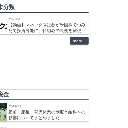
未分類
2021/6/8
【動画】マネックス証券が米国株でつみ
たて投資可能に。仕組みの裏側を解説。
more...
税金
2019/3/2
産前・産後・育児休業の制度と給料への
影響についてまとめました