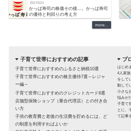
2017/2/21
かっぱ寿司の株価その後…。かっぱ寿司
の優待と利回りの考え方
more...
子育て世帯におすすめの記事
プ
dropdown
dropdown
はじめ
子育て世帯におすすめのふるさと納税10選
4人家
子育て世帯におすすめの株主優待7選～レジャ
をして
ー編～
動して
小さな
子育て世帯におすすめのクレジットカード8選
悩みが
店舗型保険ショップ（乗合代理店）との付き合
子育て
い方
とに、
子供の教育費と老後の生活費を貯めるには、ど
て記事
の制度を利用すればよいか