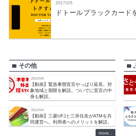
2017/2/5
ドトールブラックカード
その他
folder
folder
2021/5/8
【動画】緊急事態宣言やっぱり延長。対
象地域と期限を解説。ついでに宣言の中
身も解説。
2021/5/4
【動画】三菱UFJと三井住友がATMを共
同運営へ。利用者へのメリットを解説。
more...