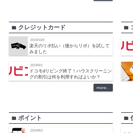
クレジットカード
folder
folder
2019/10/6
楽天のリボ払い（後からリボ）を試して
みました
2019/6/1
ドコモdリビング終了！ハウスクリーニン
グの割引は何を利用すればよいか？
more...
ポイント
folder
folder
2019/6/2