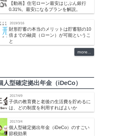
【動画】住宅ローン最安はじぶん銀行
0.31%。最安になるプランを解説。
2019/3/16
財形貯蓄の本当のメリットは貯蓄額の10
倍までの融資（ローン）が可能というこ
と
more...
個人型確定拠出年金（iDeCo）
2017/4/9
子供の教育費と老後の生活費を貯めるに
は、どの制度を利用すればよいか
2017/3/4
個人型確定拠出年金（iDeCo）のすごい
節税効果