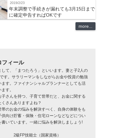
2019/2/23
年末調整で手続きが漏れても3月15日まで
に確定申告すればOKです
more...
ロフィール
まして、「まつたろう」といいます。妻と子2人の
族です。サラリーマンをしながらお金や投資の勉強
います。ファイナンシャルプランナーとしても活
います。
お子さんを持つ、子育て世帯だと、お金に関する
たくさんありますよね？
世帯のお金の悩みを解決すべく、自身の体験をも
子供向け貯蓄・保険・住宅ローンなどなどについ
を書いています。一緒に悩みを解決しましょう!
2級FP技能士（国家資格）