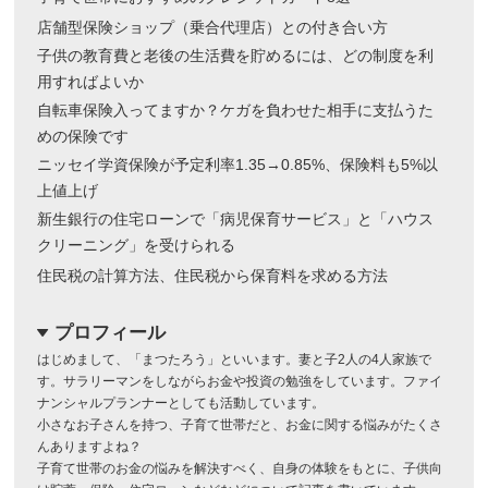
店舗型保険ショップ（乗合代理店）との付き合い方
子供の教育費と老後の生活費を貯めるには、どの制度を利
用すればよいか
自転車保険入ってますか？ケガを負わせた相手に支払うた
めの保険です
ニッセイ学資保険が予定利率1.35→0.85%、保険料も5%以
上値上げ
新生銀行の住宅ローンで「病児保育サービス」と「ハウス
クリーニング」を受けられる
住民税の計算方法、住民税から保育料を求める方法
プロフィール
dropdown
はじめまして、「まつたろう」といいます。妻と子2人の4人家族で
す。サラリーマンをしながらお金や投資の勉強をしています。ファイ
ナンシャルプランナーとしても活動しています。
小さなお子さんを持つ、子育て世帯だと、お金に関する悩みがたくさ
んありますよね？
子育て世帯のお金の悩みを解決すべく、自身の体験をもとに、子供向