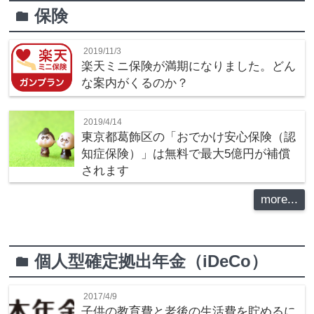
保険
folder
2019/11/3
楽天ミニ保険が満期になりました。どん
な案内がくるのか？
2019/4/14
東京都葛飾区の「おでかけ安心保険（認
知症保険）」は無料で最大5億円が補償
されます
more...
個人型確定拠出年金（iDeCo）
folder
2017/4/9
子供の教育費と老後の生活費を貯めるに