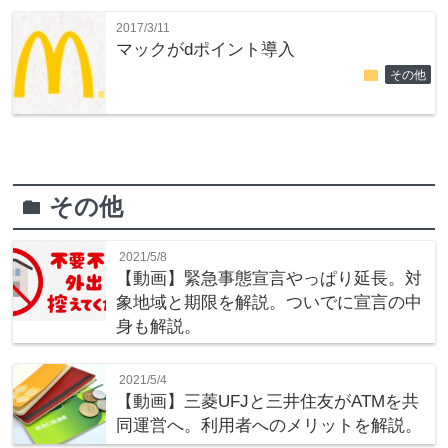
2017/3/11
マックがdポイント導入
folder
その他
その他
folder
2021/5/8
【動画】緊急事態宣言やっぱり延長。対
象地域と期限を解説。ついでに宣言の中
身も解説。
2021/5/4
【動画】三菱UFJと三井住友がATMを共
同運営へ。利用者へのメリットを解説。