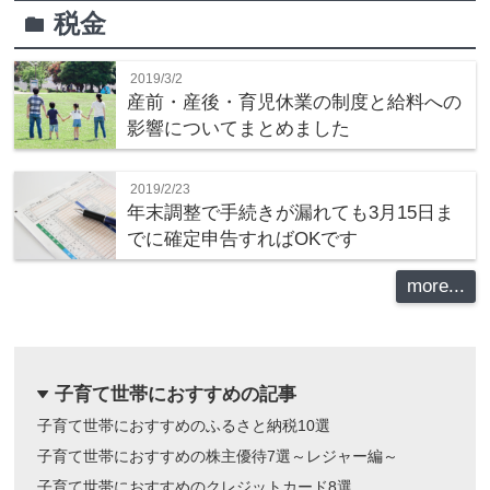
税金
folder
2019/3/2
産前・産後・育児休業の制度と給料への
影響についてまとめました
2019/2/23
年末調整で手続きが漏れても3月15日ま
でに確定申告すればOKです
more...
子育て世帯におすすめの記事
dropdown
子育て世帯におすすめのふるさと納税10選
子育て世帯におすすめの株主優待7選～レジャー編～
子育て世帯におすすめのクレジットカード8選