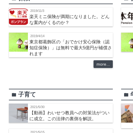
2019/11/3
楽天ミニ保険が満期になりました。どん
な案内がくるのか？
2019/4/14
東京都葛飾区の「おでかけ安心保険（認
知症保険）」は無料で最大5億円が補償さ
れます
more...
子育て
folder
folder
2021/5/30
【動画】わいせつ教員への対策法がつい
に成立。この法律の裏側を解説。
2021/5/15