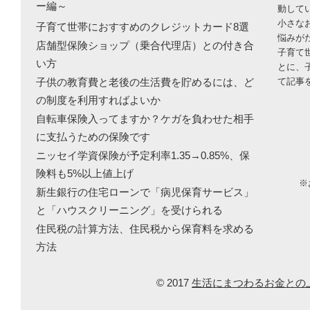
ー編～
動して
小さな
子育て世帯におすすめのクレジットカード8選
悩みが
店舗型保険ショップ（乗合代理店）との付き合
子育て
い方
とに、
子供の教育費と老後の生活費を貯めるには、ど
て記事
の制度を利用すればよいか
自転車保険入ってますか？ケガを負わせた相手
に支払うための保険です
ニッセイ学資保険が予定利率1.35→0.85%、保
険料も5%以上値上げ
※
新生銀行の住宅ローンで「病児保育サービス」
と「ハウスクリーニング」を受けられる
住民税の計算方法、住民税から保育料を求める
方法
© 2017
生活にまつわるお金との