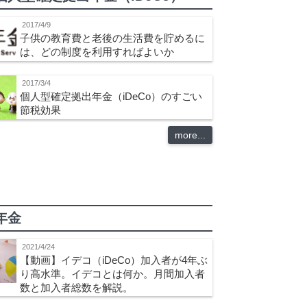
2017/4/9
子供の教育費と老後の生活費を貯めるに
は、どの制度を利用すればよいか
2017/3/4
個人型確定拠出年金（iDeCo）のすごい
節税効果
more...
年金
2021/4/24
【動画】イデコ（iDeCo）加入者が4年ぶ
り高水準。イデコとは何か。月間加入者
数と加入者総数を解説。