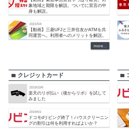
象地域と期限を解説。ついでに宣言の中
身も解説。
2021/5/4
【動画】三菱UFJと三井住友がATMを共
同運営へ。利用者へのメリットを解説。
more...
クレジットカード
folder
folder
2019/10/6
楽天のリボ払い（後からリボ）を試して
みました
2019/6/1
ドコモdリビング終了！ハウスクリーニン
グの割引は何を利用すればよいか？