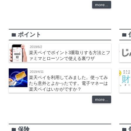
more...
ポイント
folder
folder
2019/6/2
楽天ペイでポイント3重取りする方法とフ
ァミマとローソンで使える裏ワザ
2019/4/11
楽天ペイを利用してみました。使ってみ
たら意外とよかったです。電子マネーは
楽天ペイはいかがですか？
more...
保険
folder
folder