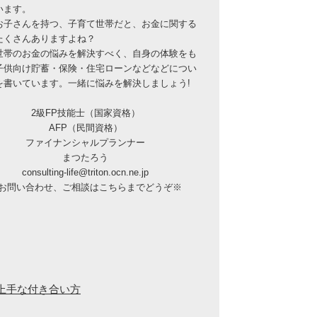
います。
お子さんを持つ、子育て世帯だと、お金に関する
たくさんありますよね？
世帯のお金の悩みを解決すべく、自身の体験をも
子供向け貯蓄・保険・住宅ローンなどなどについ
を書いています。一緒に悩みを解決しましょう!
2級FP技能士（国家資格）
AFP（民間資格）
ファイナンシャルプランナー
まつたろう
consulting-life@triton.ocn.ne.jp
お問い合わせ、ご相談はこちらまでどうぞ※
上手な付き合い方