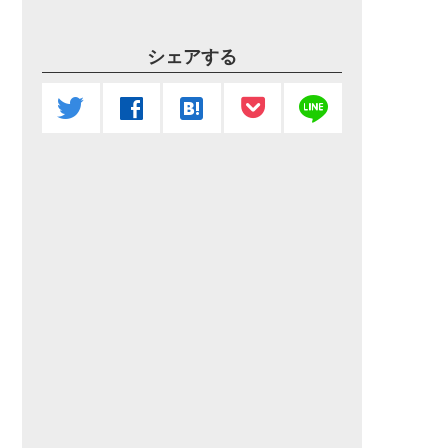
シェアする
line
twitter
facebook
hatenabookmark