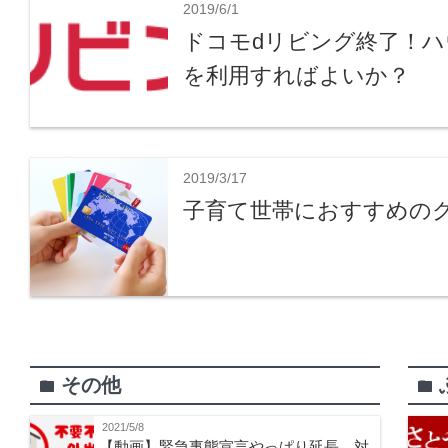
2019/6/1
ドコモdリビング終了！
を利用すればよいか？
2019/3/17
子育て世帯におすすめの
その他
folder
folder
2021/5/8
【動画】緊急事態宣言やっぱり延長。対