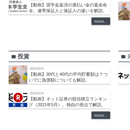
【動画】奨学金返済の過払い金の返金命
令。連帯保証人と保証人の違いを解説。
more...
投資
folder
folder
2021/6/19
【動画】30代と40代の平均貯蓄額は？つ
いでに負債額についても解説。
2021/6/19
【動画】ネット証券の投信積立ランキン
グ（2021年5月）。独自の視点で解説。
more...