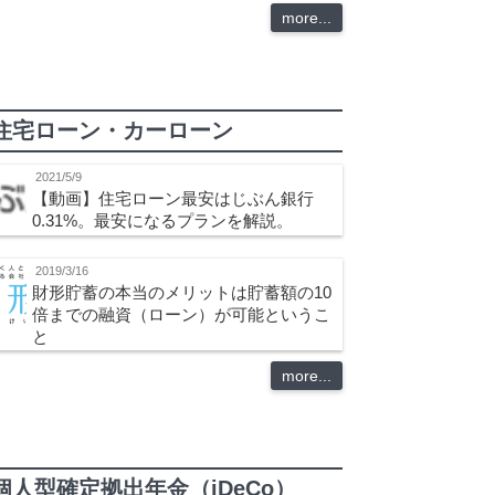
more...
住宅ローン・カーローン
2021/5/9
【動画】住宅ローン最安はじぶん銀行
0.31%。最安になるプランを解説。
2019/3/16
財形貯蓄の本当のメリットは貯蓄額の10
倍までの融資（ローン）が可能というこ
と
more...
個人型確定拠出年金（iDeCo）