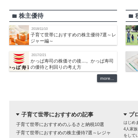
株主優待
folder
folder
2018/11/10
子育て世帯におすすめの株主優待7選～レ
ジャー編～
2017/2/21
かっぱ寿司の株価その後…。かっぱ寿司
の優待と利回りの考え方
more...
子育て世帯におすすめの記事
プ
dropdown
dropdown
はじめ
子育て世帯におすすめのふるさと納税10選
4人家
子育て世帯におすすめの株主優待7選～レジャ
をして