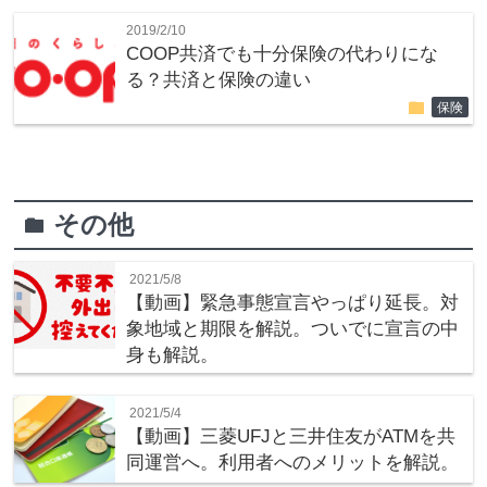
2019/2/10
COOP共済でも十分保険の代わりにな
る？共済と保険の違い
folder
保険
その他
folder
2021/5/8
【動画】緊急事態宣言やっぱり延長。対
象地域と期限を解説。ついでに宣言の中
身も解説。
2021/5/4
【動画】三菱UFJと三井住友がATMを共
同運営へ。利用者へのメリットを解説。