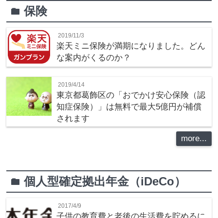
保険
folder
2019/11/3
楽天ミニ保険が満期になりました。どん
な案内がくるのか？
2019/4/14
東京都葛飾区の「おでかけ安心保険（認
知症保険）」は無料で最大5億円が補償
されます
more...
個人型確定拠出年金（iDeCo）
folder
2017/4/9
子供の教育費と老後の生活費を貯めるに