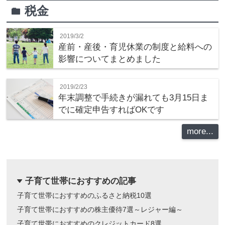
税金
folder
2019/3/2
産前・産後・育児休業の制度と給料への
影響についてまとめました
2019/2/23
年末調整で手続きが漏れても3月15日ま
でに確定申告すればOKです
more...
子育て世帯におすすめの記事
dropdown
子育て世帯におすすめのふるさと納税10選
子育て世帯におすすめの株主優待7選～レジャー編～
子育て世帯におすすめのクレジットカード8選