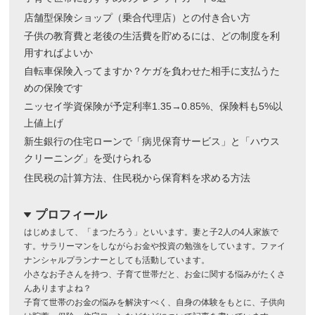
店舗型保険ショップ（乗合代理店）との付き合い方
子供の教育費と老後の生活費を貯めるには、どの制度を利
用すればよいか
自転車保険入ってますか？ケガを負わせた相手に支払うた
めの保険です
ニッセイ学資保険が予定利率1.35→0.85%、保険料も5%以
上値上げ
新生銀行の住宅ローンで「病児保育サービス」と「ハウス
クリーニング」を受けられる
住民税の計算方法、住民税から保育料を求める方法
プロフィール
dropdown
はじめまして、「まつたろう」といいます。妻と子2人の4人家族で
す。サラリーマンをしながらお金や投資の勉強をしています。ファイ
ナンシャルプランナーとしても活動しています。
小さなお子さんを持つ、子育て世帯だと、お金に関する悩みがたくさ
んありますよね？
子育て世帯のお金の悩みを解決すべく、自身の体験をもとに、子供向