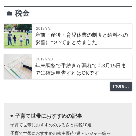
税金
folder
2019/3/2
産前・産後・育児休業の制度と給料への
影響についてまとめました
2019/2/23
年末調整で手続きが漏れても3月15日ま
でに確定申告すればOKです
more...
子育て世帯におすすめの記事
dropdown
子育て世帯におすすめのふるさと納税10選
子育て世帯におすすめの株主優待7選～レジャー編～