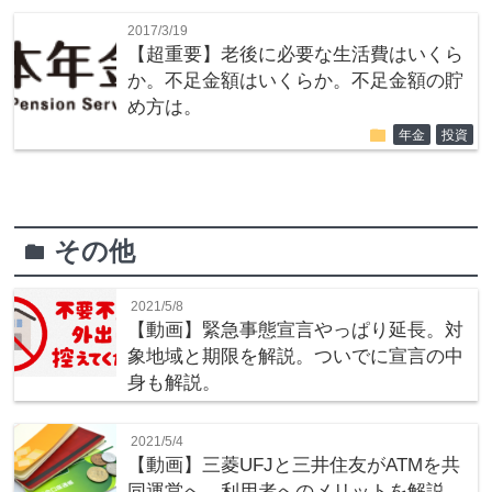
2017/3/19
【超重要】老後に必要な生活費はいくら
か。不足金額はいくらか。不足金額の貯
め方は。
folder
年金
投資
その他
folder
2021/5/8
【動画】緊急事態宣言やっぱり延長。対
象地域と期限を解説。ついでに宣言の中
身も解説。
2021/5/4
【動画】三菱UFJと三井住友がATMを共
同運営へ。利用者へのメリットを解説。