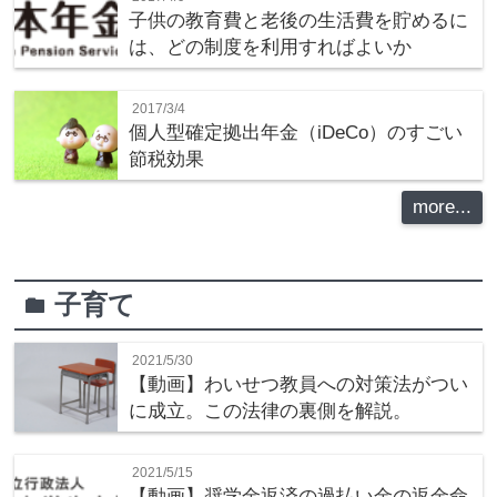
子供の教育費と老後の生活費を貯めるに
は、どの制度を利用すればよいか
2017/3/4
個人型確定拠出年金（iDeCo）のすごい
節税効果
more...
子育て
folder
2021/5/30
【動画】わいせつ教員への対策法がつい
に成立。この法律の裏側を解説。
2021/5/15
【動画】奨学金返済の過払い金の返金命