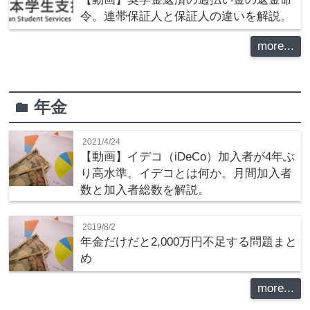
令。連帯保証人と保証人の違いを解説。
more...
年金
folder
2021/4/24
【動画】イデコ（iDeCo）加入者が4年ぶ
り高水準。イデコとは何か。月間加入者
数と加入者総数を解説。
2019/8/2
年金だけだと2,000万円不足する問題まと
め
more...