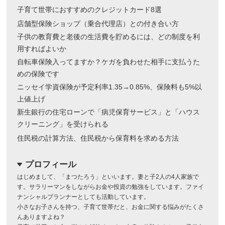
子育て世帯におすすめのクレジットカード8選
店舗型保険ショップ（乗合代理店）との付き合い方
子供の教育費と老後の生活費を貯めるには、どの制度を利
用すればよいか
自転車保険入ってますか？ケガを負わせた相手に支払うた
めの保険です
ニッセイ学資保険が予定利率1.35→0.85%、保険料も5%以
上値上げ
新生銀行の住宅ローンで「病児保育サービス」と「ハウス
クリーニング」を受けられる
住民税の計算方法、住民税から保育料を求める方法
プロフィール
dropdown
はじめまして、「まつたろう」といいます。妻と子2人の4人家族で
す。サラリーマンをしながらお金や投資の勉強をしています。ファイ
ナンシャルプランナーとしても活動しています。
小さなお子さんを持つ、子育て世帯だと、お金に関する悩みがたくさ
んありますよね？