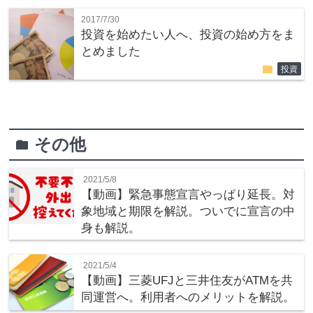
2017/7/30
投資を始めたい人へ、投資の始め方をま
とめました
folder
投資
その他
folder
2021/5/8
【動画】緊急事態宣言やっぱり延長。対
象地域と期限を解説。ついでに宣言の中
身も解説。
2021/5/4
【動画】三菱UFJと三井住友がATMを共
同運営へ。利用者へのメリットを解説。