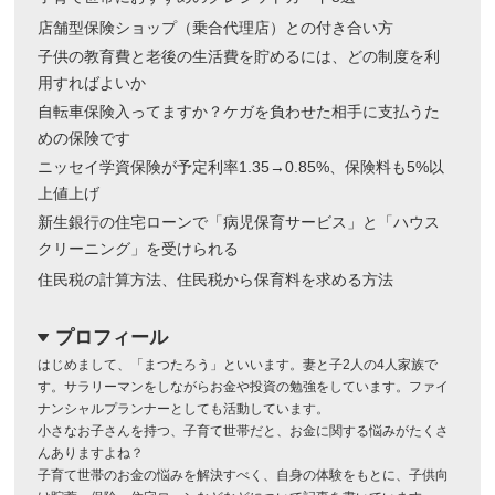
店舗型保険ショップ（乗合代理店）との付き合い方
子供の教育費と老後の生活費を貯めるには、どの制度を利
用すればよいか
自転車保険入ってますか？ケガを負わせた相手に支払うた
めの保険です
ニッセイ学資保険が予定利率1.35→0.85%、保険料も5%以
上値上げ
新生銀行の住宅ローンで「病児保育サービス」と「ハウス
クリーニング」を受けられる
住民税の計算方法、住民税から保育料を求める方法
プロフィール
dropdown
はじめまして、「まつたろう」といいます。妻と子2人の4人家族で
す。サラリーマンをしながらお金や投資の勉強をしています。ファイ
ナンシャルプランナーとしても活動しています。
小さなお子さんを持つ、子育て世帯だと、お金に関する悩みがたくさ
んありますよね？
子育て世帯のお金の悩みを解決すべく、自身の体験をもとに、子供向