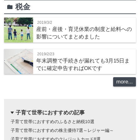
税金
folder
2019/3/2
産前・産後・育児休業の制度と給料への
影響についてまとめました
2019/2/23
年末調整で手続きが漏れても3月15日ま
でに確定申告すればOKです
more...
子育て世帯におすすめの記事
dropdown
子育て世帯におすすめのふるさと納税10選
子育て世帯におすすめの株主優待7選～レジャー編～
子育て世帯におすすめのクレジットカード8選