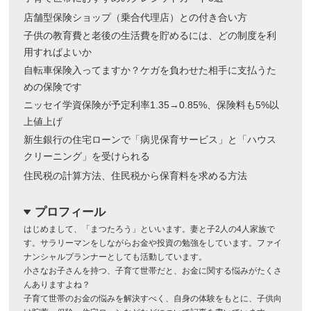
店舗型保険ショップ（乗合代理店）との付き合い方
子供の教育費と老後の生活費を貯めるには、どの制度を利
用すればよいか
自転車保険入ってますか？ケガを負わせた相手に支払うた
めの保険です
ニッセイ学資保険が予定利率1.35→0.85%、保険料も5%以
上値上げ
新生銀行の住宅ローンで「病児保育サービス」と「ハウス
クリーニング」を受けられる
住民税の計算方法、住民税から保育料を求める方法
プロフィール
dropdown
はじめまして、「まつたろう」といいます。妻と子2人の4人家族で
す。サラリーマンをしながらお金や投資の勉強をしています。ファイ
ナンシャルプランナーとしても活動しています。
小さなお子さんを持つ、子育て世帯だと、お金に関する悩みがたくさ
んありますよね？
子育て世帯のお金の悩みを解決すべく、自身の体験をもとに、子供向