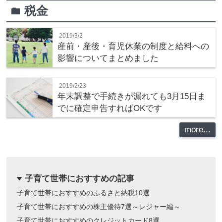
税金
folder
2019/3/2
産前・産後・育児休業の制度と給料への
影響についてまとめました
2019/2/23
年末調整で手続きが漏れても3月15日ま
でに確定申告すればOKです
more...
子育て世帯におすすめの記事
dropdown
子育て世帯におすすめのふるさと納税10選
子育て世帯におすすめの株主優待7選～レジャー編～
子育て世帯におすすめのクレジットカード8選