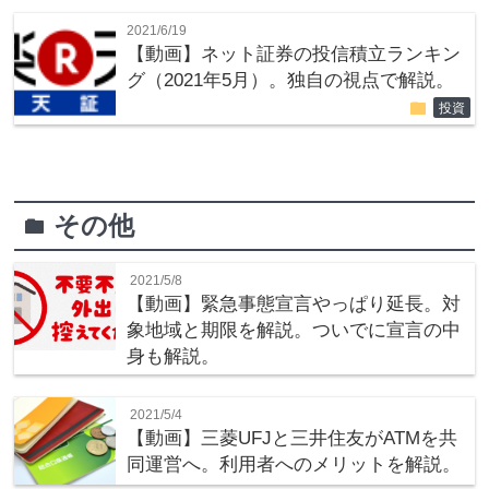
2021/6/19
【動画】ネット証券の投信積立ランキン
グ（2021年5月）。独自の視点で解説。
folder
投資
その他
folder
2021/5/8
【動画】緊急事態宣言やっぱり延長。対
象地域と期限を解説。ついでに宣言の中
身も解説。
2021/5/4
【動画】三菱UFJと三井住友がATMを共
同運営へ。利用者へのメリットを解説。