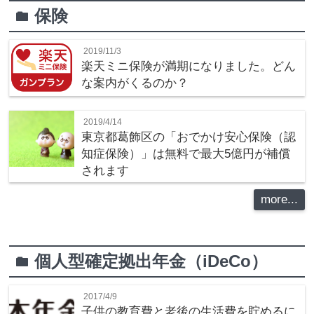
保険
folder
2019/11/3
楽天ミニ保険が満期になりました。どん
な案内がくるのか？
2019/4/14
東京都葛飾区の「おでかけ安心保険（認
知症保険）」は無料で最大5億円が補償
されます
more...
個人型確定拠出年金（iDeCo）
folder
2017/4/9
子供の教育費と老後の生活費を貯めるに