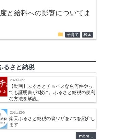
制度と給料への影響についてま
folder
子育て
税金
ふるさと納税
2021/6/27
【動画】ふるさとチョイスなら何件やっ
ても証明書が1枚に。ふるさと納税の便利
な方法を解説。
2018/12/5
楽天ふるさと納税の裏ワザを7つを紹介し
ます
more...