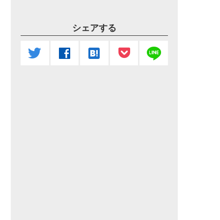
シェアする
line
twitter
facebook
hatenabookmark