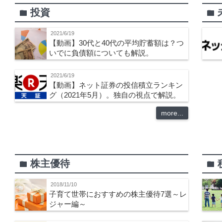
投資
folder
folder
2021/6/19
【動画】30代と40代の平均貯蓄額は？つ
いでに負債額についても解説。
2021/6/19
【動画】ネット証券の投信積立ランキン
グ（2021年5月）。独自の視点で解説。
more...
株主優待
folder
folder
2018/11/10
子育て世帯におすすめの株主優待7選～レ
ジャー編～