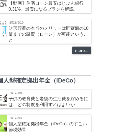
【動画】住宅ローン最安はじぶん銀行
0.31%。最安になるプランを解説。
2019/3/16
財形貯蓄の本当のメリットは貯蓄額の10
倍までの融資（ローン）が可能というこ
と
more...
個人型確定拠出年金（iDeCo）
2017/4/9
子供の教育費と老後の生活費を貯めるに
は、どの制度を利用すればよいか
2017/3/4
個人型確定拠出年金（iDeCo）のすごい
節税効果