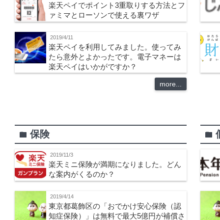
楽天ペイでポイント3重取りする方法とフ
ァミマとローソンで使える裏ワザ
2019/4/11
楽天ペイを利用してみました。使ってみ
たら意外とよかったです。電子マネーは
楽天ペイはいかがですか？
more...
保険
folder
folder
2019/11/3
楽天ミニ保険が満期になりました。どん
な案内がくるのか？
2019/4/14
東京都葛飾区の「おでかけ安心保険（認
知症保険）」は無料で最大5億円が補償さ