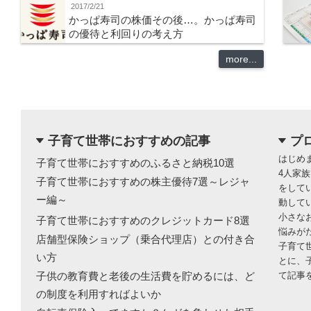
2017/2/21
かっぱ寿司の株価その後…。かっぱ寿司
の優待と利回りの考え方
more...
子育て世帯におすすめの記事
プ
dropdown
dropdown
はじめ
子育て世帯におすすめのふるさと納税10選
4人家
子育て世帯におすすめの株主優待7選～レジャ
をして
ー編～
動して
小さな
子育て世帯におすすめのクレジットカード8選
悩みが
店舗型保険ショップ（乗合代理店）との付き合
子育て
い方
とに、
子供の教育費と老後の生活費を貯めるには、ど
て記事
の制度を利用すればよいか