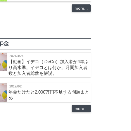
more...
年金
2021/4/24
【動画】イデコ（iDeCo）加入者が4年ぶ
り高水準。イデコとは何か。月間加入者
数と加入者総数を解説。
2019/8/2
年金だけだと2,000万円不足する問題まと
め
more...