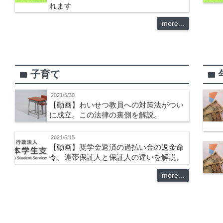
れます
more...
子育て
folder
folder
2021/5/30
【動画】わいせつ教員への対策法がつい
に成立。この法律の裏側を解説。
2021/5/15
【動画】奨学金返済の過払い金の返金命
令。連帯保証人と保証人の違いを解説。
more...