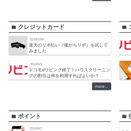
クレジットカード
folder
folder
2019/10/6
楽天のリボ払い（後からリボ）を試して
みました
2019/6/1
ドコモdリビング終了！ハウスクリーニン
グの割引は何を利用すればよいか？
more...
ポイント
folder
folder
2019/6/2