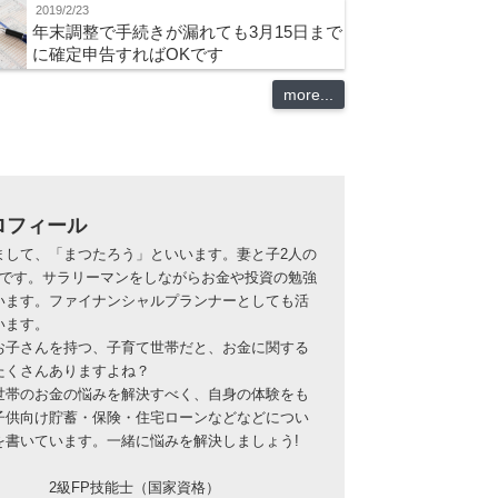
2019/2/23
年末調整で手続きが漏れても3月15日まで
に確定申告すればOKです
more...
ロフィール
まして、「まつたろう」といいます。妻と子2人の
族です。サラリーマンをしながらお金や投資の勉強
います。ファイナンシャルプランナーとしても活
います。
お子さんを持つ、子育て世帯だと、お金に関する
たくさんありますよね？
世帯のお金の悩みを解決すべく、自身の体験をも
子供向け貯蓄・保険・住宅ローンなどなどについ
を書いています。一緒に悩みを解決しましょう!
2級FP技能士（国家資格）