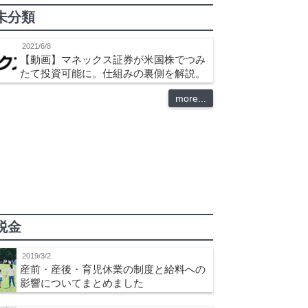
未分類
2021/6/8
【動画】マネックス証券が米国株でつみ
たて投資可能に。仕組みの裏側を解説。
more...
税金
2019/3/2
産前・産後・育児休業の制度と給料への
影響についてまとめました