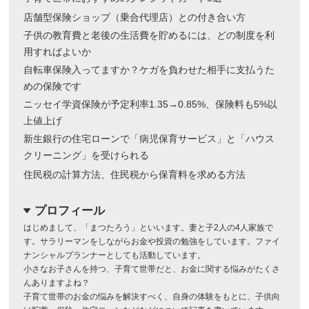
店舗型保険ショップ（乗合代理店）との付き合い方
子供の教育費と老後の生活費を貯めるには、どの制度を利
用すればよいか
自転車保険入ってますか？ケガを負わせた相手に支払うた
めの保険です
ニッセイ学資保険が予定利率1.35→0.85%、保険料も5%以
上値上げ
新生銀行の住宅ローンで「病児保育サービス」と「ハウス
クリーニング」を受けられる
住民税の計算方法、住民税から保育料を求める方法
プロフィール
dropdown
はじめまして、「まつたろう」といいます。妻と子2人の4人家族で
す。サラリーマンをしながらお金や投資の勉強をしています。ファイ
ナンシャルプランナーとしても活動しています。
小さなお子さんを持つ、子育て世帯だと、お金に関する悩みがたくさ
んありますよね？
子育て世帯のお金の悩みを解決すべく、自身の体験をもとに、子供向