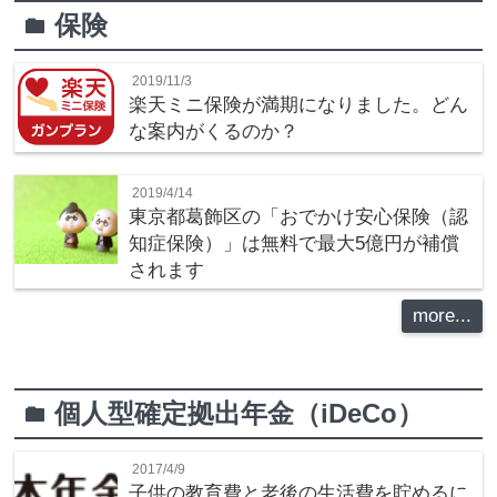
保険
folder
2019/11/3
楽天ミニ保険が満期になりました。どん
な案内がくるのか？
2019/4/14
東京都葛飾区の「おでかけ安心保険（認
知症保険）」は無料で最大5億円が補償
されます
more...
個人型確定拠出年金（iDeCo）
folder
2017/4/9
子供の教育費と老後の生活費を貯めるに