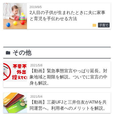
2019/9/5
2人目の子供が生まれたときに夫に家事
と育児を手伝わせる方法
folder
子育て
その他
folder
2021/5/8
【動画】緊急事態宣言やっぱり延長。対
象地域と期限を解説。ついでに宣言の中
身も解説。
2021/5/4
【動画】三菱UFJと三井住友がATMを共
同運営へ。利用者へのメリットを解説。