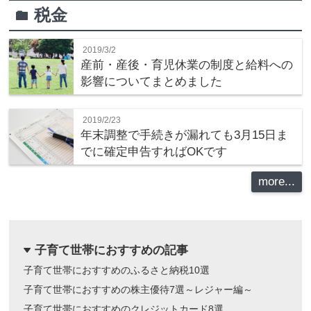
税金
folder
2019/3/2
産前・産後・育児休業の制度と給料への
影響についてまとめました
2019/2/23
年末調整で手続きが漏れても3月15日ま
でに確定申告すればOKです
more...
子育て世帯におすすめの記事
dropdown
子育て世帯におすすめのふるさと納税10選
子育て世帯におすすめの株主優待7選～レジャー編～
子育て世帯におすすめのクレジットカード8選