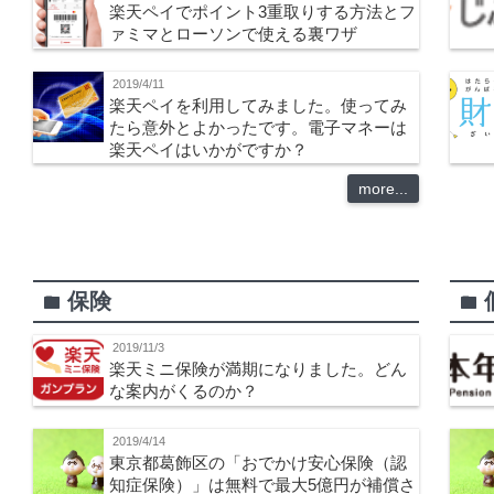
楽天ペイでポイント3重取りする方法とフ
ァミマとローソンで使える裏ワザ
2019/4/11
楽天ペイを利用してみました。使ってみ
たら意外とよかったです。電子マネーは
楽天ペイはいかがですか？
more...
保険
folder
folder
2019/11/3
楽天ミニ保険が満期になりました。どん
な案内がくるのか？
2019/4/14
東京都葛飾区の「おでかけ安心保険（認
知症保険）」は無料で最大5億円が補償さ