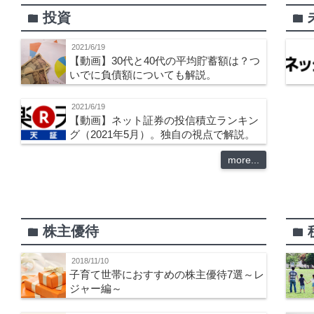
投資
folder
folder
2021/6/19
【動画】30代と40代の平均貯蓄額は？つ
いでに負債額についても解説。
2021/6/19
【動画】ネット証券の投信積立ランキン
グ（2021年5月）。独自の視点で解説。
more...
株主優待
folder
folder
2018/11/10
子育て世帯におすすめの株主優待7選～レ
ジャー編～