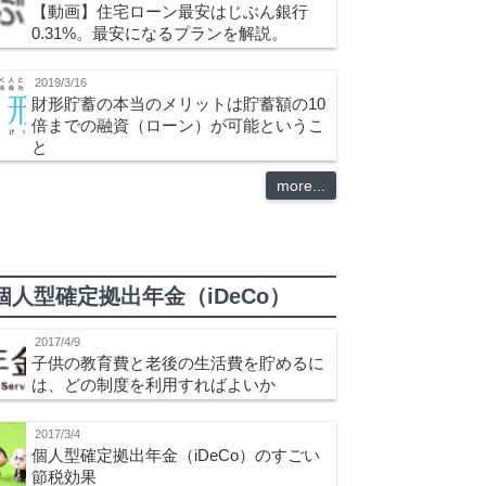
【動画】住宅ローン最安はじぶん銀行
0.31%。最安になるプランを解説。
2019/3/16
財形貯蓄の本当のメリットは貯蓄額の10
倍までの融資（ローン）が可能というこ
と
more...
個人型確定拠出年金（iDeCo）
2017/4/9
子供の教育費と老後の生活費を貯めるに
は、どの制度を利用すればよいか
2017/3/4
個人型確定拠出年金（iDeCo）のすごい
節税効果