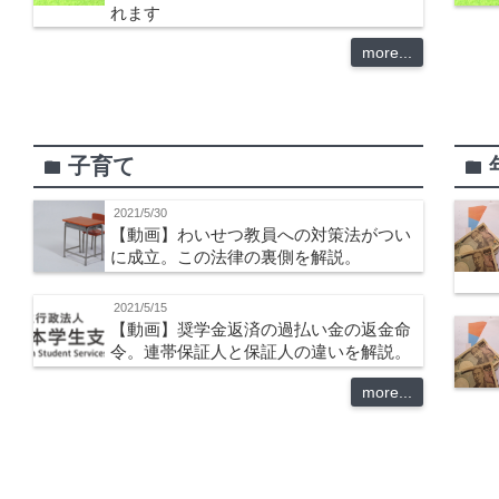
れます
more...
子育て
folder
folder
2021/5/30
【動画】わいせつ教員への対策法がつい
に成立。この法律の裏側を解説。
2021/5/15
【動画】奨学金返済の過払い金の返金命
令。連帯保証人と保証人の違いを解説。
more...