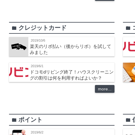
クレジットカード
folder
folder
2019/10/6
楽天のリボ払い（後からリボ）を試して
みました
2019/6/1
ドコモdリビング終了！ハウスクリーニン
グの割引は何を利用すればよいか？
more...
ポイント
folder
folder
2019/6/2