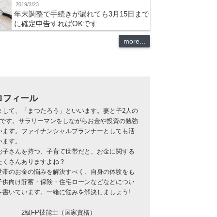
2019/2/23
年末調整で手続きが漏れても3月15日まで
に確定申告すればOKです
more...
ロフィール
まして、「まつたろう」といいます。妻と子2人の
族です。サラリーマンをしながらお金や投資の勉強
います。ファイナンシャルプランナーとしても活
います。
お子さんを持つ、子育て世帯だと、お金に関する
たくさんありますよね？
世帯のお金の悩みを解決すべく、自身の体験をも
子供向け貯蓄・保険・住宅ローンなどなどについ
を書いています。一緒に悩みを解決しましょう!
2級FP技能士（国家資格）