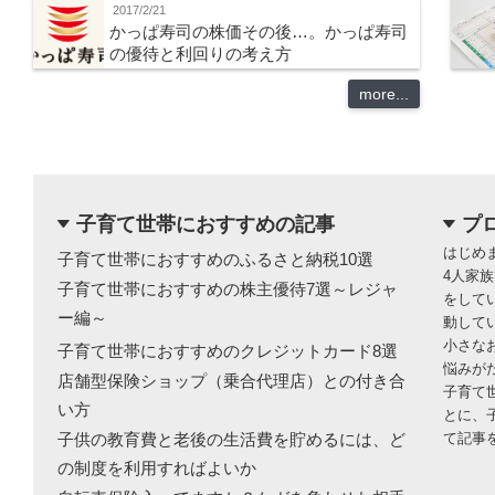
2017/2/21
かっぱ寿司の株価その後…。かっぱ寿司
の優待と利回りの考え方
more...
子育て世帯におすすめの記事
プ
dropdown
dropdown
はじめ
子育て世帯におすすめのふるさと納税10選
4人家
子育て世帯におすすめの株主優待7選～レジャ
をして
ー編～
動して
小さな
子育て世帯におすすめのクレジットカード8選
悩みが
店舗型保険ショップ（乗合代理店）との付き合
子育て
い方
とに、
子供の教育費と老後の生活費を貯めるには、ど
て記事
の制度を利用すればよいか