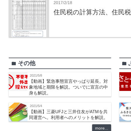
2017/2/18
住民税の計算方法、住民
その他
folder
folder
2021/5/8
【動画】緊急事態宣言やっぱり延長。対
象地域と期限を解説。ついでに宣言の中
身も解説。
2021/5/4
【動画】三菱UFJと三井住友がATMを共
同運営へ。利用者へのメリットを解説。
more...