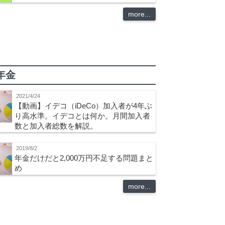
more...
年金
2021/4/24
【動画】イデコ（iDeCo）加入者が4年ぶ
り高水準。イデコとは何か。月間加入者
数と加入者総数を解説。
2019/8/2
年金だけだと2,000万円不足する問題まと
め
more...