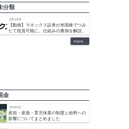
未分類
2021/6/8
【動画】マネックス証券が米国株でつみ
たて投資可能に。仕組みの裏側を解説。
more...
税金
2019/3/2
産前・産後・育児休業の制度と給料への
影響についてまとめました