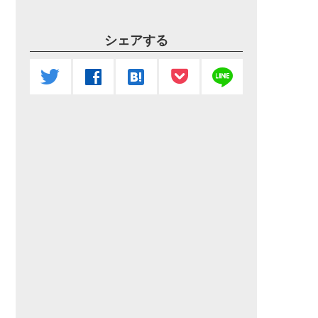
シェアする
line
twitter
facebook
hatenabookmark