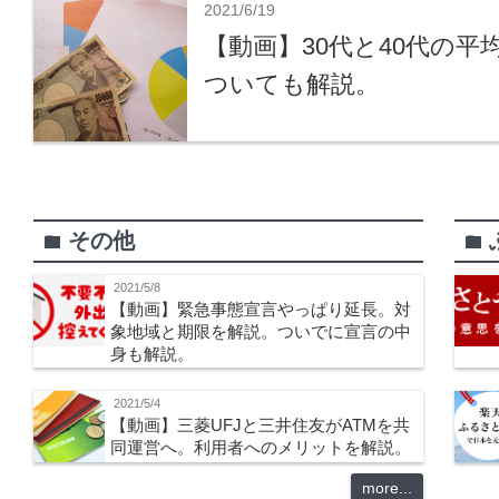
2021/6/19
【動画】30代と40代の
ついても解説。
その他
folder
folder
2021/5/8
【動画】緊急事態宣言やっぱり延長。対
象地域と期限を解説。ついでに宣言の中
身も解説。
2021/5/4
【動画】三菱UFJと三井住友がATMを共
同運営へ。利用者へのメリットを解説。
more...