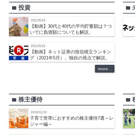
投資
folder
folder
2021/6/19
【動画】30代と40代の平均貯蓄額は？つ
いでに負債額についても解説。
2021/6/19
【動画】ネット証券の投信積立ランキン
グ（2021年5月）。独自の視点で解説。
more...
株主優待
folder
folder
2018/11/10
子育て世帯におすすめの株主優待7選～レ
ジャー編～