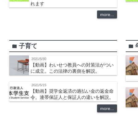
れます
more...
子育て
folder
folder
2021/5/30
【動画】わいせつ教員への対策法がつい
に成立。この法律の裏側を解説。
2021/5/15
【動画】奨学金返済の過払い金の返金命
令。連帯保証人と保証人の違いを解説。
more...