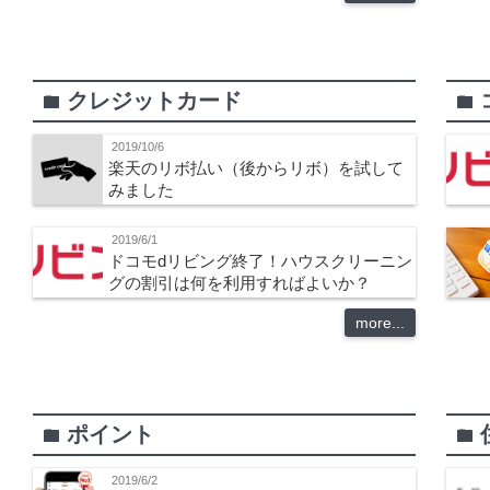
クレジットカード
folder
folder
2019/10/6
楽天のリボ払い（後からリボ）を試して
みました
2019/6/1
ドコモdリビング終了！ハウスクリーニン
グの割引は何を利用すればよいか？
more...
ポイント
folder
folder
2019/6/2