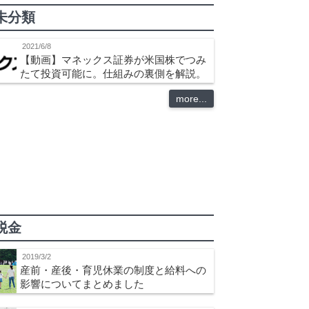
未分類
2021/6/8
【動画】マネックス証券が米国株でつみ
たて投資可能に。仕組みの裏側を解説。
more...
税金
2019/3/2
産前・産後・育児休業の制度と給料への
影響についてまとめました