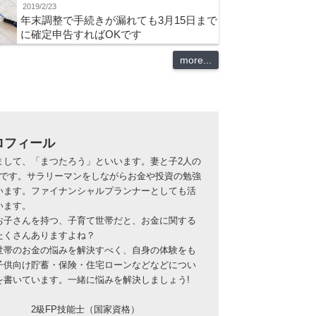
2019/2/23
年末調整で手続きが漏れても3月15日まで
に確定申告すればOKです
more...
ロフィール
まして、「まつたろう」といいます。妻と子2人の
族です。サラリーマンをしながらお金や投資の勉強
います。ファイナンシャルプランナーとしても活
います。
お子さんを持つ、子育て世帯だと、お金に関する
たくさんありますよね？
世帯のお金の悩みを解決すべく、自身の体験をも
子供向け貯蓄・保険・住宅ローンなどなどについ
を書いています。一緒に悩みを解決しましょう!
2級FP技能士（国家資格）