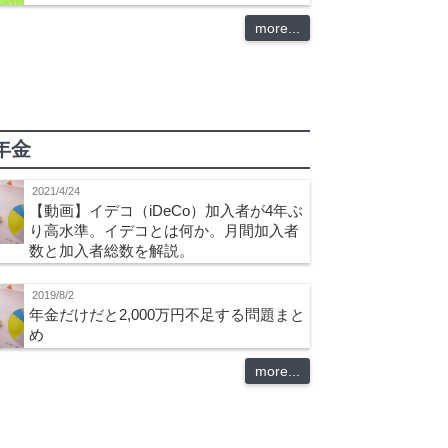
more...
年金
2021/4/24
【動画】イデコ（iDeCo）加入者が4年ぶ
り高水準。イデコとは何か。月間加入者
数と加入者総数を解説。
2019/8/2
年金だけだと2,000万円不足する問題まと
め
more...