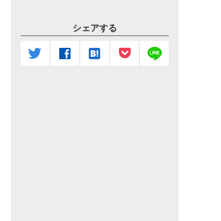
シェアする
line
twitter
facebook
hatenabookmark