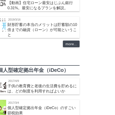
【動画】住宅ローン最安はじぶん銀行
0.31%。最安になるプランを解説。
2019/3/16
財形貯蓄の本当のメリットは貯蓄額の10
倍までの融資（ローン）が可能というこ
と
more...
個人型確定拠出年金（iDeCo）
2017/4/9
子供の教育費と老後の生活費を貯めるに
は、どの制度を利用すればよいか
2017/3/4
個人型確定拠出年金（iDeCo）のすごい
節税効果