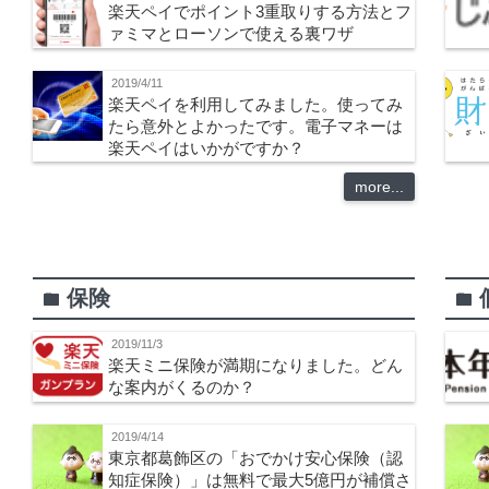
楽天ペイでポイント3重取りする方法とフ
ァミマとローソンで使える裏ワザ
2019/4/11
楽天ペイを利用してみました。使ってみ
たら意外とよかったです。電子マネーは
楽天ペイはいかがですか？
more...
保険
folder
folder
2019/11/3
楽天ミニ保険が満期になりました。どん
な案内がくるのか？
2019/4/14
東京都葛飾区の「おでかけ安心保険（認
知症保険）」は無料で最大5億円が補償さ