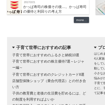
2017/2/21
かっぱ寿司の株価その後…。かっぱ寿司
の優待と利回りの考え方
more...
子育て世帯におすすめの記事
プ
dropdown
dropdown
はじめ
子育て世帯におすすめのふるさと納税10選
4人家
子育て世帯におすすめの株主優待7選～レジャ
をして
ー編～
動して
小さな
子育て世帯におすすめのクレジットカード8選
悩みが
店舗型保険ショップ（乗合代理店）との付き合
子育て
い方
とに、
子供の教育費と老後の生活費を貯めるには、ど
て記事
の制度を利用すればよいか