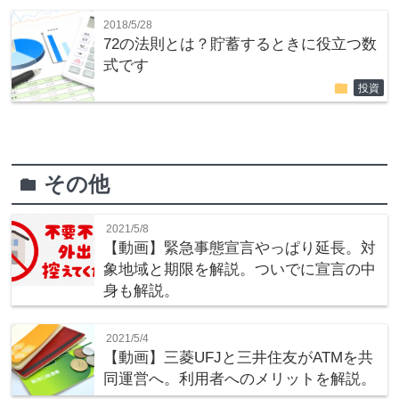
2018/5/28
72の法則とは？貯蓄するときに役立つ数
式です
folder
投資
その他
folder
2021/5/8
【動画】緊急事態宣言やっぱり延長。対
象地域と期限を解説。ついでに宣言の中
身も解説。
2021/5/4
【動画】三菱UFJと三井住友がATMを共
同運営へ。利用者へのメリットを解説。