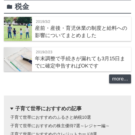
税金
folder
2019/3/2
産前・産後・育児休業の制度と給料への
影響についてまとめました
2019/2/23
年末調整で手続きが漏れても3月15日ま
でに確定申告すればOKです
more...
子育て世帯におすすめの記事
dropdown
子育て世帯におすすめのふるさと納税10選
子育て世帯におすすめの株主優待7選～レジャー編～
子育て世帯におすすめのクレジットカード8選