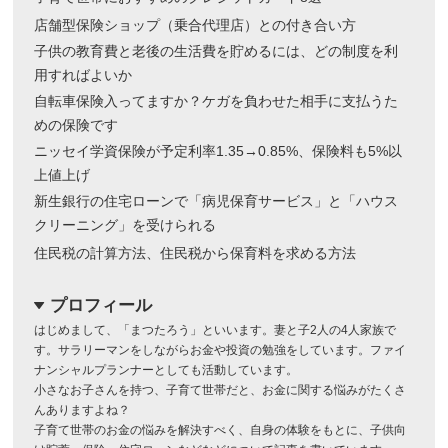
店舗型保険ショップ（乗合代理店）との付き合い方
子供の教育費と老後の生活費を貯めるには、どの制度を利
用すればよいか
自転車保険入ってますか？ケガを負わせた相手に支払うた
めの保険です
ニッセイ学資保険が予定利率1.35→0.85%、保険料も5%以
上値上げ
新生銀行の住宅ローンで「病児保育サービス」と「ハウス
クリーニング」を受けられる
住民税の計算方法、住民税から保育料を求める方法
プロフィール
dropdown
はじめまして、「まつたろう」といいます。妻と子2人の4人家族で
す。サラリーマンをしながらお金や投資の勉強をしています。ファイ
ナンシャルプランナーとしても活動しています。
小さなお子さんを持つ、子育て世帯だと、お金に関する悩みがたくさ
んありますよね？
子育て世帯のお金の悩みを解決すべく、自身の体験をもとに、子供向