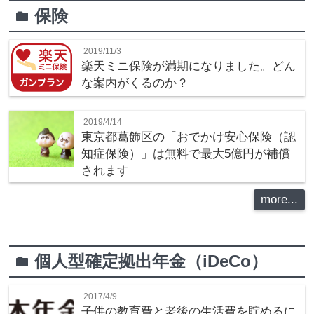
保険
folder
2019/11/3
楽天ミニ保険が満期になりました。どん
な案内がくるのか？
2019/4/14
東京都葛飾区の「おでかけ安心保険（認
知症保険）」は無料で最大5億円が補償
されます
more...
個人型確定拠出年金（iDeCo）
folder
2017/4/9
子供の教育費と老後の生活費を貯めるに