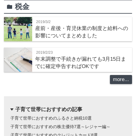
税金
folder
2019/3/2
産前・産後・育児休業の制度と給料への
影響についてまとめました
2019/2/23
年末調整で手続きが漏れても3月15日ま
でに確定申告すればOKです
more...
子育て世帯におすすめの記事
dropdown
子育て世帯におすすめのふるさと納税10選
子育て世帯におすすめの株主優待7選～レジャー編～
子育て世帯におすすめのクレジットカード8選