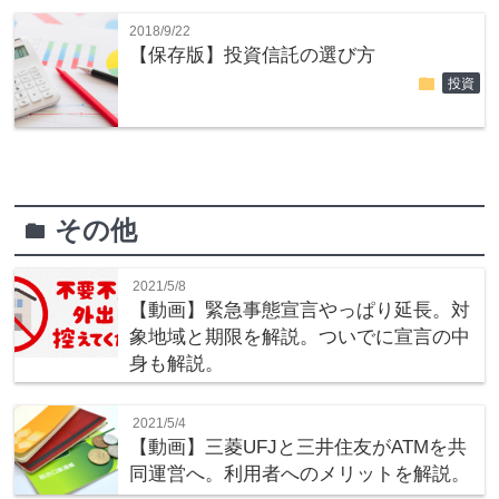
2018/9/22
【保存版】投資信託の選び方
folder
投資
その他
folder
2021/5/8
【動画】緊急事態宣言やっぱり延長。対
象地域と期限を解説。ついでに宣言の中
身も解説。
2021/5/4
【動画】三菱UFJと三井住友がATMを共
同運営へ。利用者へのメリットを解説。