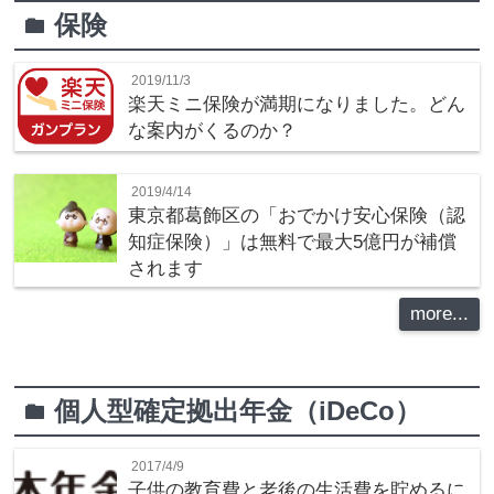
保険
folder
2019/11/3
楽天ミニ保険が満期になりました。どん
な案内がくるのか？
2019/4/14
東京都葛飾区の「おでかけ安心保険（認
知症保険）」は無料で最大5億円が補償
されます
more...
個人型確定拠出年金（iDeCo）
folder
2017/4/9
子供の教育費と老後の生活費を貯めるに