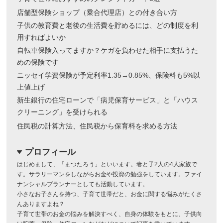
店舗型保険ショップ（乗合代理店）との付き合い方
子供の教育費と老後の生活費を貯めるには、どの制度を利
用すればよいか
自転車保険入ってますか？ケガを負わせた相手に支払うた
めの保険です
ニッセイ学資保険が予定利率1.35→0.85%、保険料も5%以
上値上げ
新生銀行の住宅ローンで「病児保育サービス」と「ハウス
クリーニング」を受けられる
住民税の計算方法、住民税から保育料を求める方法
プロフィール
dropdown
はじめまして、「まつたろう」といいます。妻と子2人の4人家族で
す。サラリーマンをしながらお金や投資の勉強をしています。ファイ
ナンシャルプランナーとしても活動しています。
小さなお子さんを持つ、子育て世帯だと、お金に関する悩みがたくさ
んありますよね？
子育て世帯のお金の悩みを解決すべく、自身の体験をもとに、子供向