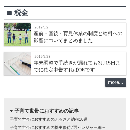
税金
folder
2019/3/2
産前・産後・育児休業の制度と給料への
影響についてまとめました
2019/2/23
年末調整で手続きが漏れても3月15日ま
でに確定申告すればOKです
more...
子育て世帯におすすめの記事
dropdown
子育て世帯におすすめのふるさと納税10選
子育て世帯におすすめの株主優待7選～レジャー編～