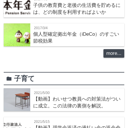
子供の教育費と老後の生活費を貯めるに
は、どの制度を利用すればよいか
2017/3/4
個人型確定拠出年金（iDeCo）のすごい
節税効果
more...
子育て
folder
2021/5/30
【動画】わいせつ教員への対策法がつい
に成立。この法律の裏側を解説。
2021/5/15
【動画】奨学金返済の過払い金の返金命