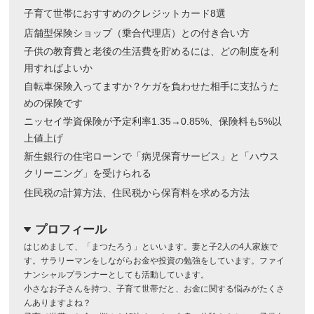
子育て世帯におすすめのクレジットカード8選
店舗型保険ショップ（乗合代理店）との付き合い方
子供の教育費と老後の生活費を貯めるには、どの制度を利
用すればよいか
自転車保険入ってますか？ケガを負わせた相手に支払うた
めの保険です
ニッセイ学資保険が予定利率1.35→0.85%、保険料も5%以
上値上げ
新生銀行の住宅ローンで「病児保育サービス」と「ハウス
クリーニング」を受けられる
住民税の計算方法、住民税から保育料を求める方法
プロフィール
dropdown
はじめまして、「まつたろう」といいます。妻と子2人の4人家族で
す。サラリーマンをしながらお金や投資の勉強をしています。ファイ
ナンシャルプランナーとしても活動しています。
小さなお子さんを持つ、子育て世帯だと、お金に関する悩みがたくさ
んありますよね？