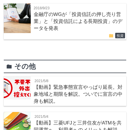
2018/9/23
金融庁のWGが「投資信託の押し売り営
業」と「投資信託による長期投資」のデ
ータを発表
folder
投資
その他
folder
2021/5/8
【動画】緊急事態宣言やっぱり延長。対
象地域と期限を解説。ついでに宣言の中
身も解説。
2021/5/4
【動画】三菱UFJと三井住友がATMを共
同運営へ。利用者へのメリットを解説。