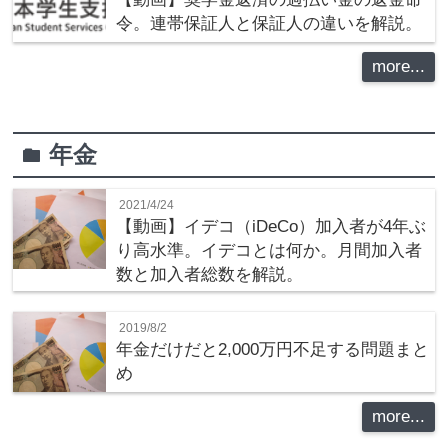
令。連帯保証人と保証人の違いを解説。
more...
年金
folder
2021/4/24
【動画】イデコ（iDeCo）加入者が4年ぶ
り高水準。イデコとは何か。月間加入者
数と加入者総数を解説。
2019/8/2
年金だけだと2,000万円不足する問題まと
め
more...