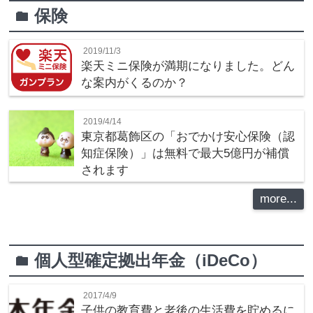
保険
folder
2019/11/3
楽天ミニ保険が満期になりました。どん
な案内がくるのか？
2019/4/14
東京都葛飾区の「おでかけ安心保険（認
知症保険）」は無料で最大5億円が補償
されます
more...
個人型確定拠出年金（iDeCo）
folder
2017/4/9
子供の教育費と老後の生活費を貯めるに