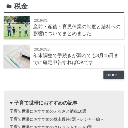
税金
folder
2019/3/2
産前・産後・育児休業の制度と給料への
影響についてまとめました
2019/2/23
年末調整で手続きが漏れても3月15日ま
でに確定申告すればOKです
more...
子育て世帯におすすめの記事
dropdown
子育て世帯におすすめのふるさと納税10選
子育て世帯におすすめの株主優待7選～レジャー編～
子育て世帯におすすめのクレジットカード8選