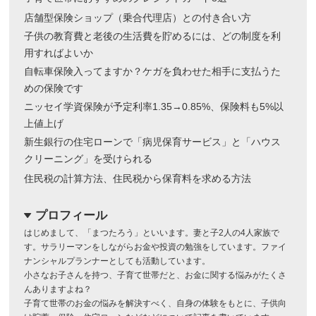
店舗型保険ショップ（乗合代理店）との付き合い方
子供の教育費と老後の生活費を貯めるには、どの制度を利
用すればよいか
自転車保険入ってますか？ケガを負わせた相手に支払うた
めの保険です
ニッセイ学資保険が予定利率1.35→0.85%、保険料も5%以
上値上げ
新生銀行の住宅ローンで「病児保育サービス」と「ハウス
クリーニング」を受けられる
住民税の計算方法、住民税から保育料を求める方法
プロフィール
dropdown
はじめまして、「まつたろう」といいます。妻と子2人の4人家族で
す。サラリーマンをしながらお金や投資の勉強をしています。ファイ
ナンシャルプランナーとしても活動しています。
小さなお子さんを持つ、子育て世帯だと、お金に関する悩みがたくさ
んありますよね？
子育て世帯のお金の悩みを解決すべく、自身の体験をもとに、子供向