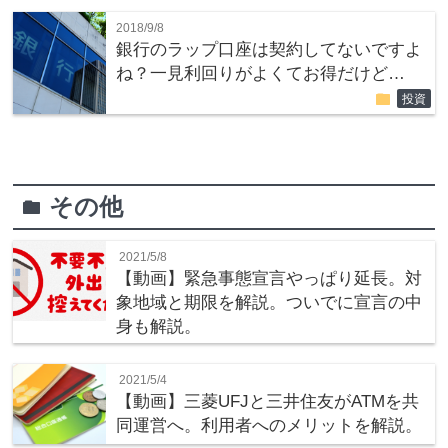
2018/9/8
銀行のラップ口座は契約してないですよ
ね？一見利回りがよくてお得だけど…
folder
投資
その他
folder
2021/5/8
【動画】緊急事態宣言やっぱり延長。対
象地域と期限を解説。ついでに宣言の中
身も解説。
2021/5/4
【動画】三菱UFJと三井住友がATMを共
同運営へ。利用者へのメリットを解説。