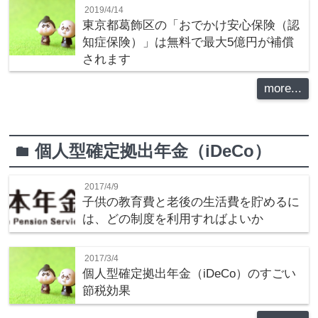
2019/4/14
東京都葛飾区の「おでかけ安心保険（認
知症保険）」は無料で最大5億円が補償
されます
more...
個人型確定拠出年金（iDeCo）
folder
2017/4/9
子供の教育費と老後の生活費を貯めるに
は、どの制度を利用すればよいか
2017/3/4
個人型確定拠出年金（iDeCo）のすごい
節税効果