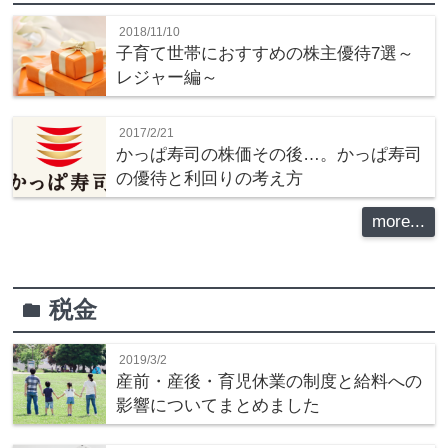
2018/11/10
子育て世帯におすすめの株主優待7選～
レジャー編～
2017/2/21
かっぱ寿司の株価その後…。かっぱ寿司
の優待と利回りの考え方
more...
税金
folder
2019/3/2
産前・産後・育児休業の制度と給料への
影響についてまとめました