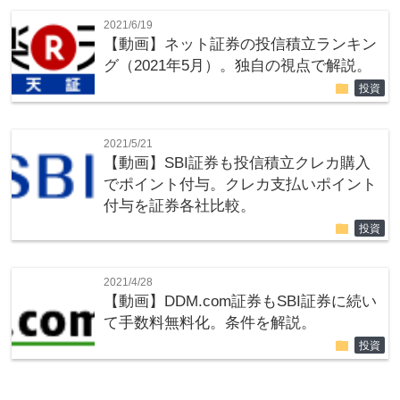
2021/6/19
【動画】ネット証券の投信積立ランキン
グ（2021年5月）。独自の視点で解説。
folder
投資
2021/5/21
【動画】SBI証券も投信積立クレカ購入
でポイント付与。クレカ支払いポイント
付与を証券各社比較。
folder
投資
2021/4/28
【動画】DDM.com証券もSBI証券に続い
て手数料無料化。条件を解説。
folder
投資