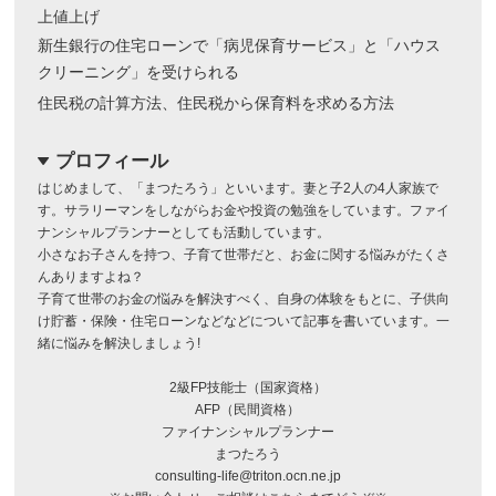
上値上げ
新生銀行の住宅ローンで「病児保育サービス」と「ハウス
クリーニング」を受けられる
住民税の計算方法、住民税から保育料を求める方法
プロフィール
dropdown
はじめまして、「まつたろう」といいます。妻と子2人の4人家族で
す。サラリーマンをしながらお金や投資の勉強をしています。ファイ
ナンシャルプランナーとしても活動しています。
小さなお子さんを持つ、子育て世帯だと、お金に関する悩みがたくさ
んありますよね？
子育て世帯のお金の悩みを解決すべく、自身の体験をもとに、子供向
け貯蓄・保険・住宅ローンなどなどについて記事を書いています。一
緒に悩みを解決しましょう!
2級FP技能士（国家資格）
AFP（民間資格）
ファイナンシャルプランナー
まつたろう
consulting-life@triton.ocn.ne.jp