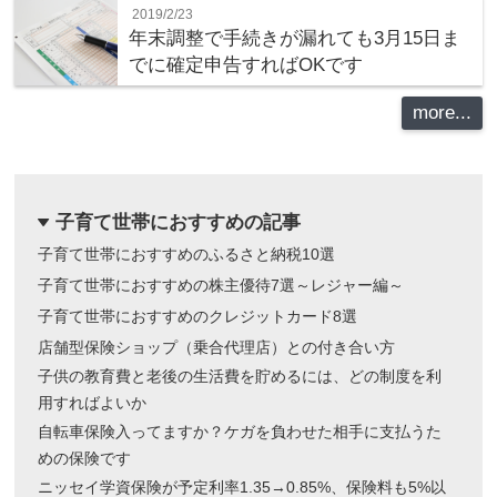
2019/2/23
年末調整で手続きが漏れても3月15日ま
でに確定申告すればOKです
more...
子育て世帯におすすめの記事
dropdown
子育て世帯におすすめのふるさと納税10選
子育て世帯におすすめの株主優待7選～レジャー編～
子育て世帯におすすめのクレジットカード8選
店舗型保険ショップ（乗合代理店）との付き合い方
子供の教育費と老後の生活費を貯めるには、どの制度を利
用すればよいか
自転車保険入ってますか？ケガを負わせた相手に支払うた
めの保険です
ニッセイ学資保険が予定利率1.35→0.85%、保険料も5%以