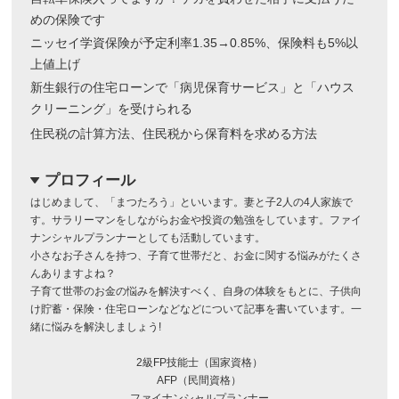
めの保険です
ニッセイ学資保険が予定利率1.35→0.85%、保険料も5%以
上値上げ
新生銀行の住宅ローンで「病児保育サービス」と「ハウス
クリーニング」を受けられる
住民税の計算方法、住民税から保育料を求める方法
プロフィール
dropdown
はじめまして、「まつたろう」といいます。妻と子2人の4人家族で
す。サラリーマンをしながらお金や投資の勉強をしています。ファイ
ナンシャルプランナーとしても活動しています。
小さなお子さんを持つ、子育て世帯だと、お金に関する悩みがたくさ
んありますよね？
子育て世帯のお金の悩みを解決すべく、自身の体験をもとに、子供向
け貯蓄・保険・住宅ローンなどなどについて記事を書いています。一
緒に悩みを解決しましょう!
2級FP技能士（国家資格）
AFP（民間資格）
ファイナンシャルプランナー