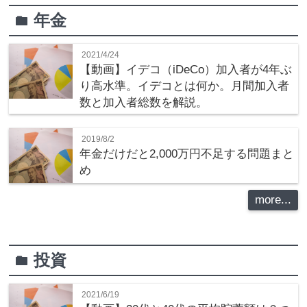
年金
folder
2021/4/24
【動画】イデコ（iDeCo）加入者が4年ぶ
り高水準。イデコとは何か。月間加入者
数と加入者総数を解説。
2019/8/2
年金だけだと2,000万円不足する問題まと
め
more...
投資
folder
2021/6/19