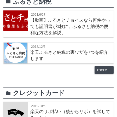
ふるさと納税
folder
2021/6/27
【動画】ふるさとチョイスなら何件やっ
ても証明書が1枚に。ふるさと納税の便
利な方法を解説。
2018/12/5
楽天ふるさと納税の裏ワザを7つを紹介
します
more...
クレジットカード
folder
2019/10/6
楽天のリボ払い（後からリボ）を試して