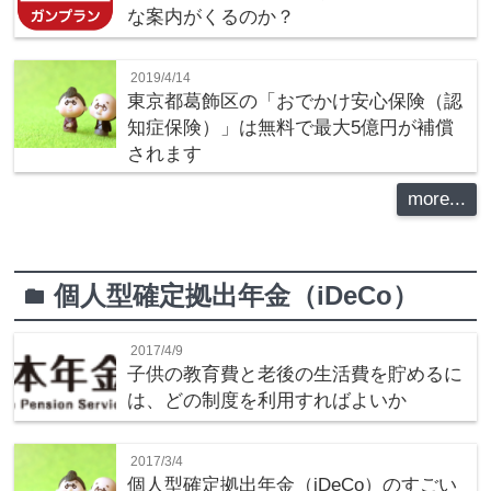
な案内がくるのか？
2019/4/14
東京都葛飾区の「おでかけ安心保険（認
知症保険）」は無料で最大5億円が補償
されます
more...
個人型確定拠出年金（iDeCo）
folder
2017/4/9
子供の教育費と老後の生活費を貯めるに
は、どの制度を利用すればよいか
2017/3/4
個人型確定拠出年金（iDeCo）のすごい