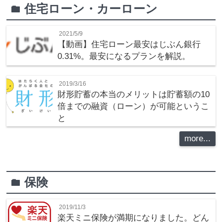
住宅ローン・カーローン
folder
2021/5/9
【動画】住宅ローン最安はじぶん銀行
0.31%。最安になるプランを解説。
2019/3/16
財形貯蓄の本当のメリットは貯蓄額の10
倍までの融資（ローン）が可能というこ
と
more...
保険
folder
2019/11/3
楽天ミニ保険が満期になりました。どん