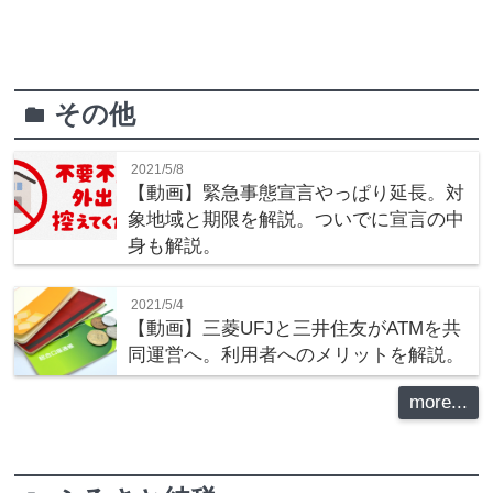
その他
folder
2021/5/8
【動画】緊急事態宣言やっぱり延長。対
象地域と期限を解説。ついでに宣言の中
身も解説。
2021/5/4
【動画】三菱UFJと三井住友がATMを共
同運営へ。利用者へのメリットを解説。
more...