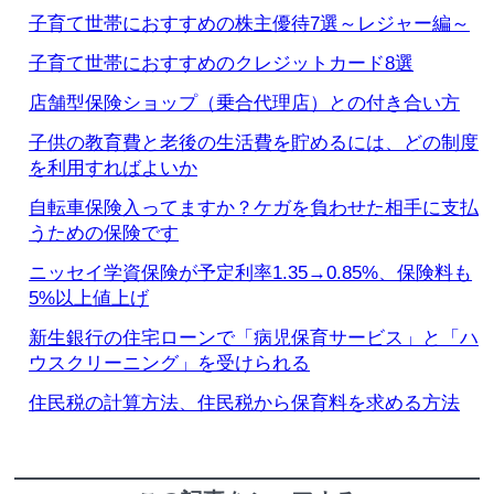
子育て世帯におすすめの株主優待7選～レジャー編～
子育て世帯におすすめのクレジットカード8選
店舗型保険ショップ（乗合代理店）との付き合い方
子供の教育費と老後の生活費を貯めるには、どの制度
を利用すればよいか
自転車保険入ってますか？ケガを負わせた相手に支払
うための保険です
ニッセイ学資保険が予定利率1.35→0.85%、保険料も
5%以上値上げ
新生銀行の住宅ローンで「病児保育サービス」と「ハ
ウスクリーニング」を受けられる
住民税の計算方法、住民税から保育料を求める方法