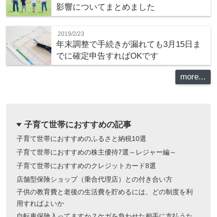
影響についてまとめました
2019/2/23
年末調整で手続きが漏れても3月15日ま
でに確定申告すればOKです
more...
子育て世帯におすすめの記事
dropdown
子育て世帯におすすめのふるさと納税10選
子育て世帯におすすめの株主優待7選～レジャー編～
子育て世帯におすすめのクレジットカード8選
店舗型保険ショップ（乗合代理店）との付き合い方
子供の教育費と老後の生活費を貯めるには、どの制度を利
用すればよいか
自転車保険入ってますか？ケガを負わせた相手に支払うた