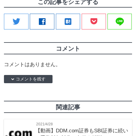
この記事をシェアする
line
twitter
facebook
hatenabookmark
コメント
コメントはありません。
down コメントを残す
関連記事
2021/4/28
【動画】DDM.com証券もSBI証券に続い