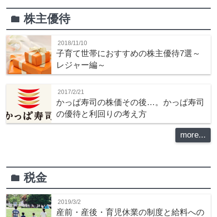
株主優待
folder
2018/11/10
子育て世帯におすすめの株主優待7選～
レジャー編～
2017/2/21
かっぱ寿司の株価その後…。かっぱ寿司
の優待と利回りの考え方
more...
税金
folder
2019/3/2
産前・産後・育児休業の制度と給料への