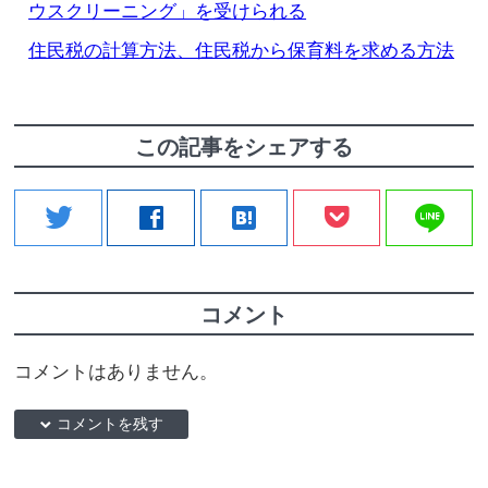
ウスクリーニング」を受けられる
住民税の計算方法、住民税から保育料を求める方法
この記事をシェアする
line
twitter
facebook
hatenabookmark
コメント
コメントはありません。
down コメントを残す