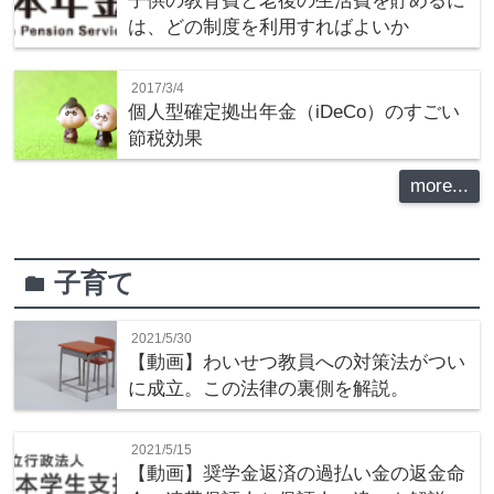
子供の教育費と老後の生活費を貯めるに
は、どの制度を利用すればよいか
2017/3/4
個人型確定拠出年金（iDeCo）のすごい
節税効果
more...
子育て
folder
2021/5/30
【動画】わいせつ教員への対策法がつい
に成立。この法律の裏側を解説。
2021/5/15
【動画】奨学金返済の過払い金の返金命