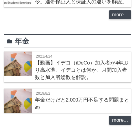
令。連帯保証人と保証人の違いを解説。
more...
年金
folder
2021/4/24
【動画】イデコ（iDeCo）加入者が4年ぶ
り高水準。イデコとは何か。月間加入者
数と加入者総数を解説。
2019/8/2
年金だけだと2,000万円不足する問題まと
め
more...