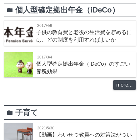
個人型確定拠出年金（iDeCo）
folder
2017/4/9
子供の教育費と老後の生活費を貯めるに
は、どの制度を利用すればよいか
2017/3/4
個人型確定拠出年金（iDeCo）のすごい
節税効果
more...
子育て
folder
2021/5/30
【動画】わいせつ教員への対策法がつい