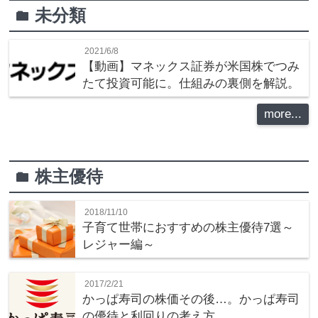
未分類
folder
2021/6/8
【動画】マネックス証券が米国株でつみ
たて投資可能に。仕組みの裏側を解説。
more...
株主優待
folder
2018/11/10
子育て世帯におすすめの株主優待7選～
レジャー編～
2017/2/21
かっぱ寿司の株価その後…。かっぱ寿司
の優待と利回りの考え方