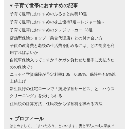
子育て世帯におすすめの記事
dropdown
子育て世帯におすすめのふるさと納税10選
子育て世帯におすすめの株主優待7選～レジャー編～
子育て世帯におすすめのクレジットカード8選
店舗型保険ショップ（乗合代理店）との付き合い方
子供の教育費と老後の生活費を貯めるには、どの制度を利
用すればよいか
自転車保険入ってますか？ケガを負わせた相手に支払うた
めの保険です
ニッセイ学資保険が予定利率1.35→0.85%、保険料も5%以
上値上げ
新生銀行の住宅ローンで「病児保育サービス」と「ハウス
クリーニング」を受けられる
住民税の計算方法、住民税から保育料を求める方法
プロフィール
dropdown
はじめまして、「まつたろう」といいます。妻と子2人の4人家族で