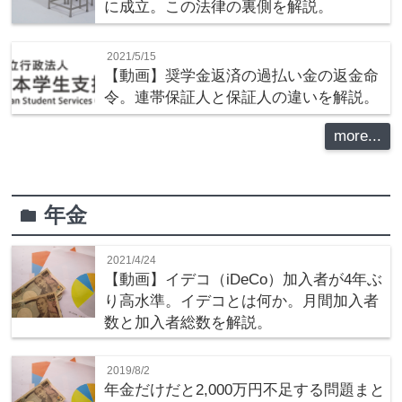
に成立。この法律の裏側を解説。
2021/5/15
【動画】奨学金返済の過払い金の返金命
令。連帯保証人と保証人の違いを解説。
more...
年金
folder
2021/4/24
【動画】イデコ（iDeCo）加入者が4年ぶ
り高水準。イデコとは何か。月間加入者
数と加入者総数を解説。
2019/8/2
年金だけだと2,000万円不足する問題まと