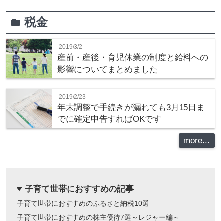
税金
folder
2019/3/2
産前・産後・育児休業の制度と給料への
影響についてまとめました
2019/2/23
年末調整で手続きが漏れても3月15日ま
でに確定申告すればOKです
more...
子育て世帯におすすめの記事
dropdown
子育て世帯におすすめのふるさと納税10選
子育て世帯におすすめの株主優待7選～レジャー編～