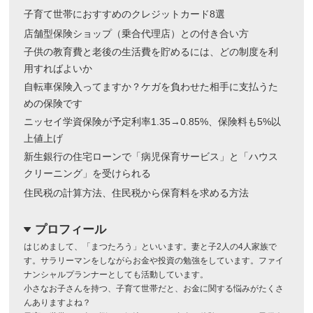
子育て世帯におすすめのクレジットカード8選
店舗型保険ショップ（乗合代理店）との付き合い方
子供の教育費と老後の生活費を貯めるには、どの制度を利
用すればよいか
自転車保険入ってますか？ケガを負わせた相手に支払うた
めの保険です
ニッセイ学資保険が予定利率1.35→0.85%、保険料も5%以
上値上げ
新生銀行の住宅ローンで「病児保育サービス」と「ハウス
クリーニング」を受けられる
住民税の計算方法、住民税から保育料を求める方法
プロフィール
dropdown
はじめまして、「まつたろう」といいます。妻と子2人の4人家族で
す。サラリーマンをしながらお金や投資の勉強をしています。ファイ
ナンシャルプランナーとしても活動しています。
小さなお子さんを持つ、子育て世帯だと、お金に関する悩みがたくさ
んありますよね？