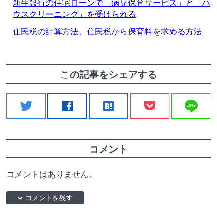
新生銀行の住宅ローンで「病児保育サービス」と「ハ
ウスクリーニング」を受けられる
住民税の計算方法、住民税から保育料を求める方法
この記事をシェアする
line
twitter
facebook
hatenabookmark
コメント
コメントはありません。
down コメントを残す