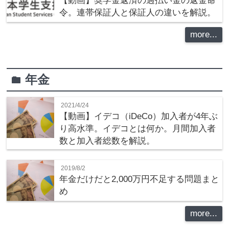
【動画】奨学金返済の過払い金の返金命
令。連帯保証人と保証人の違いを解説。
more...
年金
folder
2021/4/24
【動画】イデコ（iDeCo）加入者が4年ぶ
り高水準。イデコとは何か。月間加入者
数と加入者総数を解説。
2019/8/2
年金だけだと2,000万円不足する問題まと
め
more...