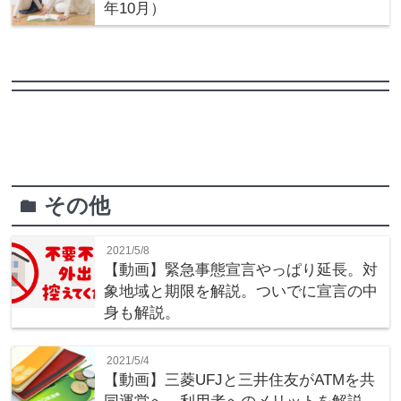
年10月）
その他
folder
2021/5/8
【動画】緊急事態宣言やっぱり延長。対
象地域と期限を解説。ついでに宣言の中
身も解説。
2021/5/4
【動画】三菱UFJと三井住友がATMを共