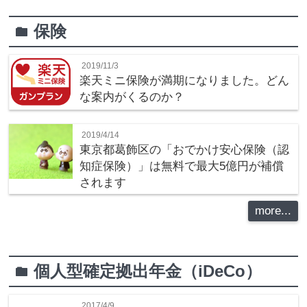
保険
folder
2019/11/3
楽天ミニ保険が満期になりました。どん
な案内がくるのか？
2019/4/14
東京都葛飾区の「おでかけ安心保険（認
知症保険）」は無料で最大5億円が補償
されます
more...
個人型確定拠出年金（iDeCo）
folder
2017/4/9