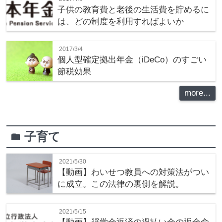
子供の教育費と老後の生活費を貯めるに
は、どの制度を利用すればよいか
2017/3/4
個人型確定拠出年金（iDeCo）のすごい
節税効果
more...
子育て
folder
2021/5/30
【動画】わいせつ教員への対策法がつい
に成立。この法律の裏側を解説。
2021/5/15