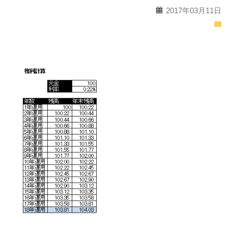
calendar
2017年03月11日
folder