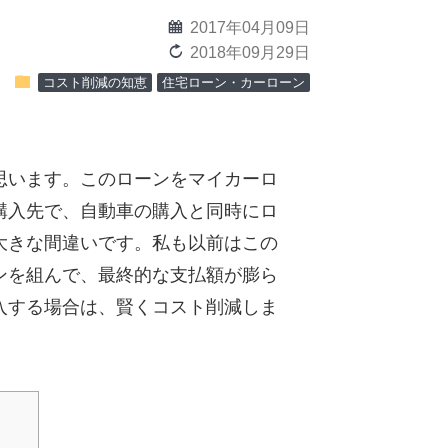
calendar
2017年04月09日
reload
2018年09月29日
folder
コスト削減の知恵
住宅ローン・カーローン
思います。このローンをマイカーロ
購入先で、自動車の購入と同時にロ
大きな間違いです。私も以前はこの
ンを組んで、最終的な支払額が膨ら
入する場合は、賢くコスト削減しま