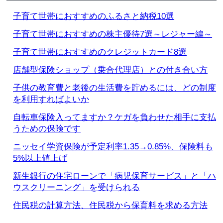
子育て世帯におすすめのふるさと納税10選
子育て世帯におすすめの株主優待7選～レジャー編～
子育て世帯におすすめのクレジットカード8選
店舗型保険ショップ（乗合代理店）との付き合い方
子供の教育費と老後の生活費を貯めるには、どの制度
を利用すればよいか
自転車保険入ってますか？ケガを負わせた相手に支払
うための保険です
ニッセイ学資保険が予定利率1.35→0.85%、保険料も
5%以上値上げ
新生銀行の住宅ローンで「病児保育サービス」と「ハ
ウスクリーニング」を受けられる
住民税の計算方法、住民税から保育料を求める方法