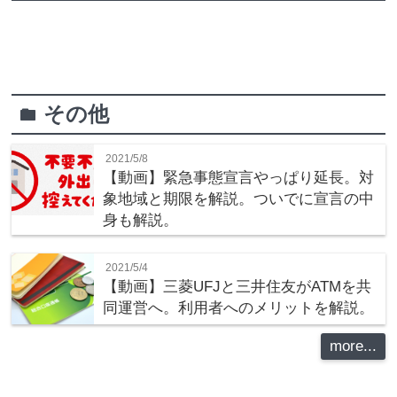
その他
folder
2021/5/8
【動画】緊急事態宣言やっぱり延長。対
象地域と期限を解説。ついでに宣言の中
身も解説。
2021/5/4
【動画】三菱UFJと三井住友がATMを共
同運営へ。利用者へのメリットを解説。
more...