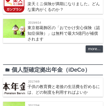
楽天ミニ保険が満期になりました。どん
な案内がくるのか？
2019/4/14
東京都葛飾区の「おでかけ安心保険（認
知症保険）」は無料で最大5億円が補償
されます
more...
個人型確定拠出年金（iDeCo）
folder
2017/4/9
子供の教育費と老後の生活費を貯めるに
は、どの制度を利用すればよいか
2017/3/4