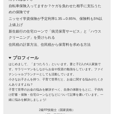
自転車保険入ってますか？ケガを負わせた相手に支払うた
めの保険です
ニッセイ学資保険が予定利率1.35→0.85%、保険料も5%以
上値上げ
新生銀行の住宅ローンで「病児保育サービス」と「ハウス
クリーニング」を受けられる
住民税の計算方法、住民税から保育料を求める方法
プロフィール
dropdown
はじめまして、「まつたろう」といいます。妻と子2人の4人家族で
す。サラリーマンをしながらお金や投資の勉強をしています。ファイ
ナンシャルプランナーとしても活動しています。
小さなお子さんを持つ、子育て世帯だと、お金に関する悩みがたくさ
んありますよね？
子育て世帯のお金の悩みを解決すべく、自身の体験をもとに、子供向
け貯蓄・保険・住宅ローンなどなどについて記事を書いています。一
緒に悩みを解決しましょう!
2級FP技能士（国家資格）