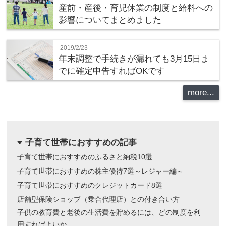
産前・産後・育児休業の制度と給料への
影響についてまとめました
2019/2/23
年末調整で手続きが漏れても3月15日ま
でに確定申告すればOKです
more...
子育て世帯におすすめの記事
dropdown
子育て世帯におすすめのふるさと納税10選
子育て世帯におすすめの株主優待7選～レジャー編～
子育て世帯におすすめのクレジットカード8選
店舗型保険ショップ（乗合代理店）との付き合い方
子供の教育費と老後の生活費を貯めるには、どの制度を利
用すればよいか