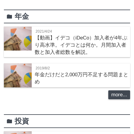
年金
folder
2021/4/24
【動画】イデコ（iDeCo）加入者が4年ぶ
り高水準。イデコとは何か。月間加入者
数と加入者総数を解説。
2019/8/2
年金だけだと2,000万円不足する問題まと
め
more...
投資
folder