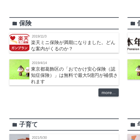
保険
folder
folder
2019/11/3
楽天ミニ保険が満期になりました。どん
な案内がくるのか？
2019/4/14
東京都葛飾区の「おでかけ安心保険（認
知症保険）」は無料で最大5億円が補償さ
れます
more...
子育て
folder
folder
2021/5/30