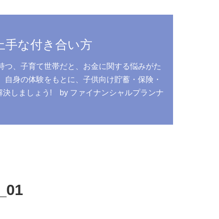
上手な付き合い方
持つ、子育て世帯だと、お金に関する悩みがた
、自身の体験をもとに、子供向け貯蓄・保険・
しましょう! by ファイナンシャルプランナ
う
01