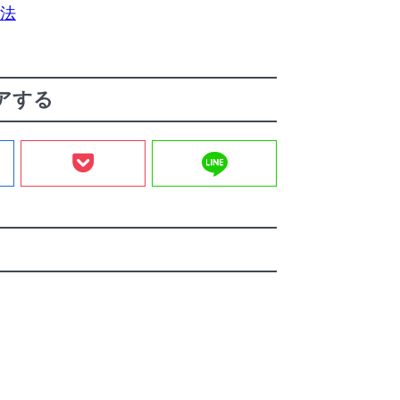
法
アする
line