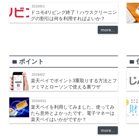
2019/6/1
ドコモdリビング終了！ハウスクリーニン
グの割引は何を利用すればよいか？
more...
ポイント
folder
folder
2019/6/2
楽天ペイでポイント3重取りする方法とフ
ァミマとローソンで使える裏ワザ
2019/4/11
楽天ペイを利用してみました。使ってみ
たら意外とよかったです。電子マネーは
楽天ペイはいかがですか？
more...