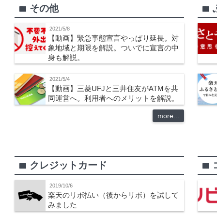
その他
folder
folder
2021/5/8
【動画】緊急事態宣言やっぱり延長。対
象地域と期限を解説。ついでに宣言の中
身も解説。
2021/5/4
【動画】三菱UFJと三井住友がATMを共
同運営へ。利用者へのメリットを解説。
more...
クレジットカード
folder
folder
2019/10/6
楽天のリボ払い（後からリボ）を試して
みました