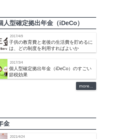
個人型確定拠出年金（iDeCo）
2017/4/9
子供の教育費と老後の生活費を貯めるに
は、どの制度を利用すればよいか
2017/3/4
個人型確定拠出年金（iDeCo）のすごい
節税効果
more...
年金
2021/4/24