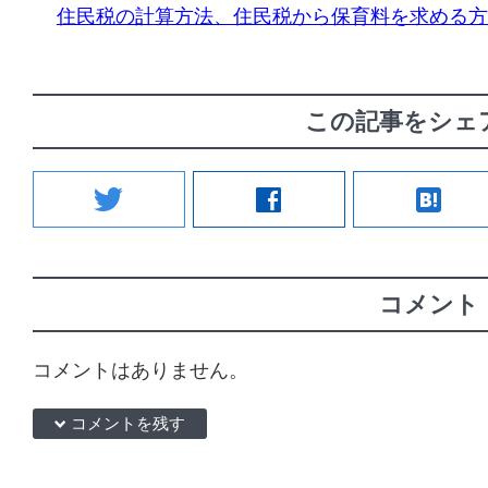
住民税の計算方法、住民税から保育料を求める方
この記事をシェ
twitter
facebook
hatenabookmark
コメント
コメントはありません。
down コメントを残す