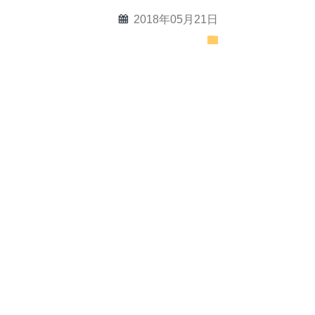
calendar
2018年05月21日
folder