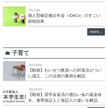
2017/3/4
個人型確定拠出年金（iDeCo）のすごい
節税効果
more...
子育て
folder
2021/5/30
【動画】わいせつ教員への対策法がつい
に成立。この法律の裏側を解説。
2021/5/15
【動画】奨学金返済の過払い金の返金命
令。連帯保証人と保証人の違いを解説。