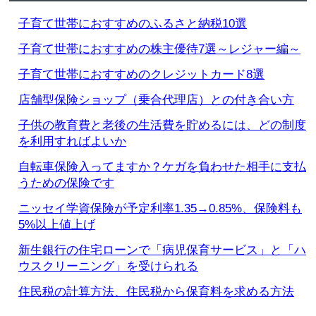
子育て世帯におすすめのふるさと納税10選
子育て世帯におすすめの株主優待7選～レジャー編～
子育て世帯におすすめのクレジットカード8選
店舗型保険ショップ（乗合代理店）との付き合い方
子供の教育費と老後の生活費を貯めるには、どの制度
を利用すればよいか
自転車保険入ってますか？ケガを負わせた相手に支払
うための保険です
ニッセイ学資保険が予定利率1.35→0.85%、保険料も
5%以上値上げ
新生銀行の住宅ローンで「病児保育サービス」と「ハ
ウスクリーニング」を受けられる
住民税の計算方法、住民税から保育料を求める方法