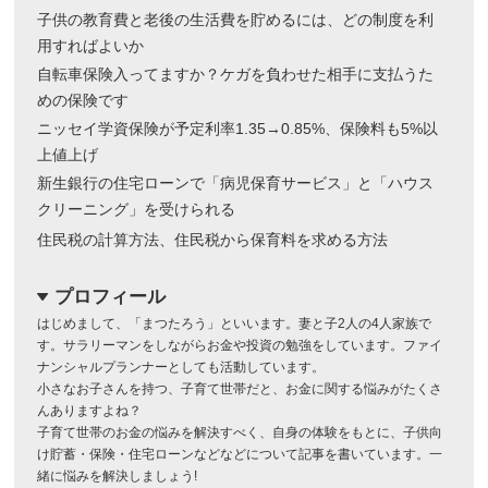
子供の教育費と老後の生活費を貯めるには、どの制度を利
用すればよいか
自転車保険入ってますか？ケガを負わせた相手に支払うた
めの保険です
ニッセイ学資保険が予定利率1.35→0.85%、保険料も5%以
上値上げ
新生銀行の住宅ローンで「病児保育サービス」と「ハウス
クリーニング」を受けられる
住民税の計算方法、住民税から保育料を求める方法
プロフィール
dropdown
はじめまして、「まつたろう」といいます。妻と子2人の4人家族で
す。サラリーマンをしながらお金や投資の勉強をしています。ファイ
ナンシャルプランナーとしても活動しています。
小さなお子さんを持つ、子育て世帯だと、お金に関する悩みがたくさ
んありますよね？
子育て世帯のお金の悩みを解決すべく、自身の体験をもとに、子供向
け貯蓄・保険・住宅ローンなどなどについて記事を書いています。一
緒に悩みを解決しましょう!