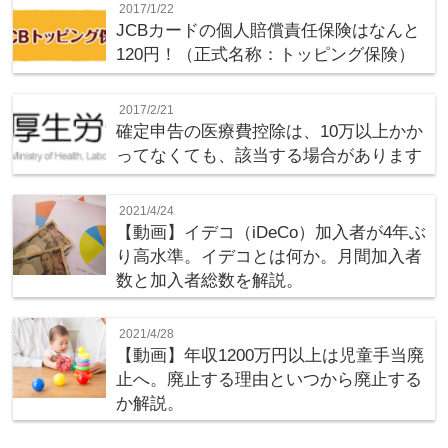
2017/1/22
JCBカードの個人賠償責任保険はなんと
120円！（正式名称：トッピング保険）
2017/2/21
確定申告の医療費控除は、10万以上かか
ってなくても、該当する場合があります
2021/4/24
【動画】イデコ（iDeCo）加入者が4年ぶ
り高水準。イデコとは何か。月間加入者
数と加入者総数を解説。
2021/4/28
【動画】年収1200万円以上は児童手当廃
止へ。廃止する理由といつから廃止する
か解説。