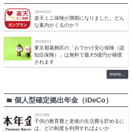
2019/11/3
楽天ミニ保険が満期になりました。どん
な案内がくるのか？
2019/4/14
東京都葛飾区の「おでかけ安心保険（認
知症保険）」は無料で最大5億円が補償
されます
more...
個人型確定拠出年金（iDeCo）
folder
2017/4/9
子供の教育費と老後の生活費を貯めるに
は、どの制度を利用すればよいか