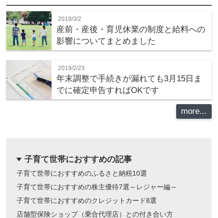
2019/3/2
産前・産後・育児休業の制度と給料への
影響についてまとめました
2019/2/23
年末調整で手続きが漏れても3月15日ま
でに確定申告すればOKです
more...
子育て世帯におすすめの記事
dropdown
子育て世帯におすすめのふるさと納税10選
子育て世帯におすすめの株主優待7選～レジャー編～
子育て世帯におすすめのクレジットカード8選
店舗型保険ショップ（乗合代理店）との付き合い方