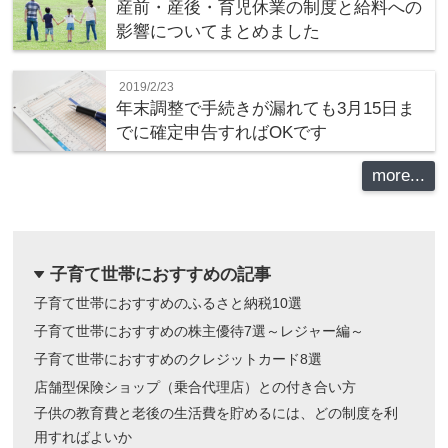
産前・産後・育児休業の制度と給料への
影響についてまとめました
2019/2/23
年末調整で手続きが漏れても3月15日ま
でに確定申告すればOKです
more...
子育て世帯におすすめの記事
dropdown
子育て世帯におすすめのふるさと納税10選
子育て世帯におすすめの株主優待7選～レジャー編～
子育て世帯におすすめのクレジットカード8選
店舗型保険ショップ（乗合代理店）との付き合い方
子供の教育費と老後の生活費を貯めるには、どの制度を利
用すればよいか