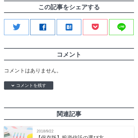
この記事をシェアする
line
twitter
facebook
hatenabookmark
コメント
コメントはありません。
down コメントを残す
関連記事
2018/9/22
【保存版】投資信託の選び方