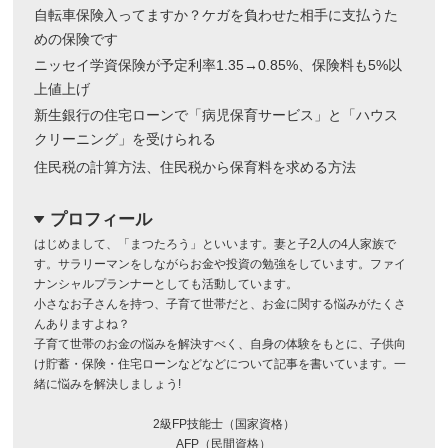
自転車保険入ってますか？ケガを負わせた相手に支払うた
めの保険です
ニッセイ学資保険が予定利率1.35→0.85%、保険料も5%以
上値上げ
新生銀行の住宅ローンで「病児保育サービス」と「ハウス
クリーニング」を受けられる
住民税の計算方法、住民税から保育料を求める方法
プロフィール
dropdown
はじめまして、「まつたろう」といいます。妻と子2人の4人家族で
す。サラリーマンをしながらお金や投資の勉強をしています。ファイ
ナンシャルプランナーとしても活動しています。
小さなお子さんを持つ、子育て世帯だと、お金に関する悩みがたくさ
んありますよね？
子育て世帯のお金の悩みを解決すべく、自身の体験をもとに、子供向
け貯蓄・保険・住宅ローンなどなどについて記事を書いています。一
緒に悩みを解決しましょう!
2級FP技能士（国家資格）
AFP（民間資格）