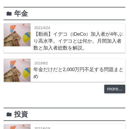
年金
folder
2021/4/24
【動画】イデコ（iDeCo）加入者が4年ぶ
り高水準。イデコとは何か。月間加入者
数と加入者総数を解説。
2019/8/2
年金だけだと2,000万円不足する問題まと
め
more...
投資
folder
2021/6/19