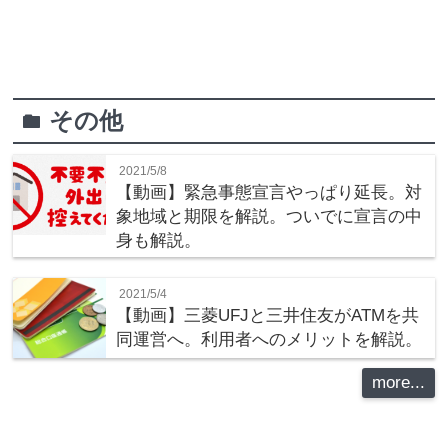
その他
folder
2021/5/8
【動画】緊急事態宣言やっぱり延長。対
象地域と期限を解説。ついでに宣言の中
身も解説。
2021/5/4
【動画】三菱UFJと三井住友がATMを共
同運営へ。利用者へのメリットを解説。
more...