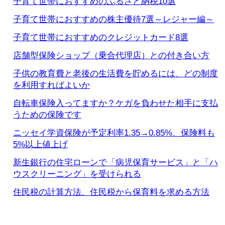
子育て世帯におすすめのふるさと納税10選
子育て世帯におすすめの株主優待7選～レジャー編～
子育て世帯におすすめのクレジットカード8選
店舗型保険ショップ（乗合代理店）との付き合い方
子供の教育費と老後の生活費を貯めるには、どの制度
を利用すればよいか
自転車保険入ってますか？ケガを負わせた相手に支払
うための保険です
ニッセイ学資保険が予定利率1.35→0.85%、保険料も
5%以上値上げ
新生銀行の住宅ローンで「病児保育サービス」と「ハ
ウスクリーニング」を受けられる
住民税の計算方法、住民税から保育料を求める方法