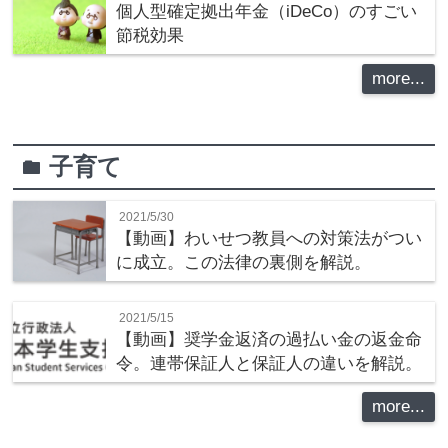
個人型確定拠出年金（iDeCo）のすごい
節税効果
more...
子育て
folder
2021/5/30
【動画】わいせつ教員への対策法がつい
に成立。この法律の裏側を解説。
2021/5/15
【動画】奨学金返済の過払い金の返金命
令。連帯保証人と保証人の違いを解説。
more...