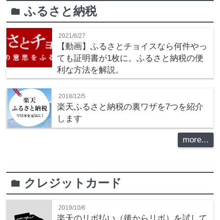
ふるさと納税
folder
2021/6/27
【動画】ふるさとチョイスなら何件やっ
ても証明書が1枚に。ふるさと納税の便
利な方法を解説。
2018/12/5
楽天ふるさと納税の裏ワザを7つを紹介
します
more...
クレジットカード
folder
2019/10/6
楽天のリボ払い（後からリボ）を試して