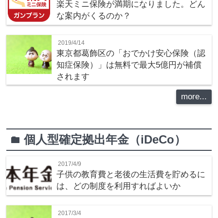
楽天ミニ保険が満期になりました。どん
な案内がくるのか？
2019/4/14
東京都葛飾区の「おでかけ安心保険（認
知症保険）」は無料で最大5億円が補償
されます
more...
個人型確定拠出年金（iDeCo）
folder
2017/4/9
子供の教育費と老後の生活費を貯めるに
は、どの制度を利用すればよいか
2017/3/4