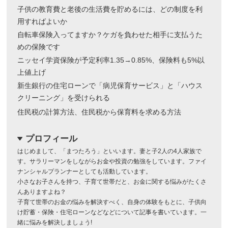
子供の教育費と老後の生活費を貯めるには、どの制度を利
用すればよいか
自転車保険入ってますか？ケガを負わせた相手に支払うた
めの保険です
ニッセイ学資保険が予定利率1.35→0.85%、保険料も5%以
上値上げ
新生銀行の住宅ローンで「病児保育サービス」と「ハウス
クリーニング」を受けられる
住民税の計算方法、住民税から保育料を求める方法
プロフィール
dropdown
はじめまして、「まつたろう」といいます。妻と子2人の4人家族で
す。サラリーマンをしながらお金や投資の勉強をしています。ファイ
ナンシャルプランナーとしても活動しています。
小さなお子さんを持つ、子育て世帯だと、お金に関する悩みがたくさ
んありますよね？
子育て世帯のお金の悩みを解決すべく、自身の体験をもとに、子供向
け貯蓄・保険・住宅ローンなどなどについて記事を書いています。一
緒に悩みを解決しましょう!