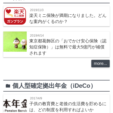
2019/11/3
楽天ミニ保険が満期になりました。どん
な案内がくるのか？
2019/4/14
東京都葛飾区の「おでかけ安心保険（認
知症保険）」は無料で最大5億円が補償
されます
more...
個人型確定拠出年金（iDeCo）
folder
2017/4/9
子供の教育費と老後の生活費を貯めるに
は、どの制度を利用すればよいか