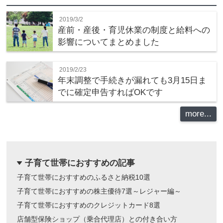
2019/3/2
産前・産後・育児休業の制度と給料への
影響についてまとめました
2019/2/23
年末調整で手続きが漏れても3月15日ま
でに確定申告すればOKです
more...
子育て世帯におすすめの記事
dropdown
子育て世帯におすすめのふるさと納税10選
子育て世帯におすすめの株主優待7選～レジャー編～
子育て世帯におすすめのクレジットカード8選
店舗型保険ショップ（乗合代理店）との付き合い方