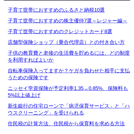
子育て世帯におすすめのふるさと納税10選
子育て世帯におすすめの株主優待7選～レジャー編～
子育て世帯におすすめのクレジットカード8選
店舗型保険ショップ（乗合代理店）との付き合い方
子供の教育費と老後の生活費を貯めるには、どの制度
を利用すればよいか
自転車保険入ってますか？ケガを負わせた相手に支払
うための保険です
ニッセイ学資保険が予定利率1.35→0.85%、保険料も
5%以上値上げ
新生銀行の住宅ローンで「病児保育サービス」と「ハ
ウスクリーニング」を受けられる
住民税の計算方法、住民税から保育料を求める方法