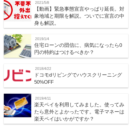
2021/5/8
【動画】緊急事態宣言やっぱり延長。対
象地域と期限を解説。ついでに宣言の中
身も解説。
2019/1/4
住宅ローンの団信に、病気になったら0
円の特約はつけるべきか？
2018/4/22
ドコモdリビングでハウスクリーニング
50%OFF
2019/4/11
楽天ペイを利用してみました。使ってみ
たら意外とよかったです。電子マネーは
楽天ペイはいかがですか？