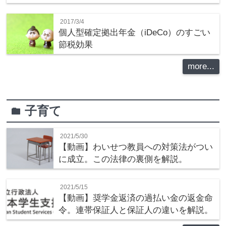
2017/3/4
個人型確定拠出年金（iDeCo）のすごい
節税効果
more...
子育て
folder
2021/5/30
【動画】わいせつ教員への対策法がつい
に成立。この法律の裏側を解説。
2021/5/15
【動画】奨学金返済の過払い金の返金命
令。連帯保証人と保証人の違いを解説。