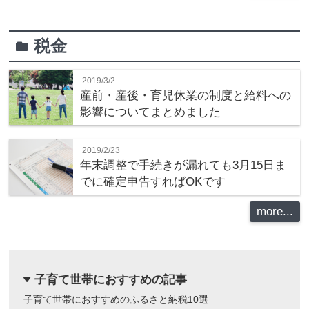
税金
folder
2019/3/2
産前・産後・育児休業の制度と給料への
影響についてまとめました
2019/2/23
年末調整で手続きが漏れても3月15日ま
でに確定申告すればOKです
more...
子育て世帯におすすめの記事
dropdown
子育て世帯におすすめのふるさと納税10選