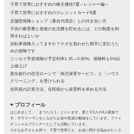
子育て世帯におすすめの株主優待7選～レジャー編～
子育て世帯におすすめのクレジットカード8選
店舗型保険ショップ（乗合代理店）との付き合い方
子供の教育費と老後の生活費を貯めるには、どの制度を利
用すればよいか
自転車保険入ってますか？ケガを負わせた相手に支払うた
めの保険です
ニッセイ学資保険が予定利率1.35→0.85%、保険料も5%以
上値上げ
新生銀行の住宅ローンで「病児保育サービス」と「ハウス
クリーニング」を受けられる
住民税の計算方法、住民税から保育料を求める方法
プロフィール
dropdown
はじめまして、「まつたろう」といいます。妻と子2人の4人家族で
す。サラリーマンをしながらお金や投資の勉強をしています。ファイ
ナンシャルプランナーとしても活動しています。
小さなお子さんを持つ、子育て世帯だと、お金に関する悩みがたくさ