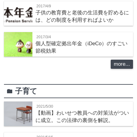
2017/4/9
子供の教育費と老後の生活費を貯めるに
は、どの制度を利用すればよいか
2017/3/4
個人型確定拠出年金（iDeCo）のすごい
節税効果
more...
子育て
folder
2021/5/30
【動画】わいせつ教員への対策法がつい
に成立。この法律の裏側を解説。