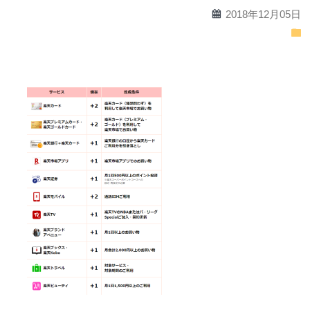
calendar
2018年12月05日
folder