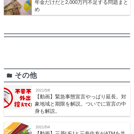
年金だけだと2,000万円不足する問題まと
め
その他
folder
2021/5/8
【動画】緊急事態宣言やっぱり延長。対
象地域と期限を解説。ついでに宣言の中
身も解説。
2021/5/4
【動画】三菱UFJと三井住友がATMを共