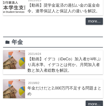
2021/5/15
【動画】奨学金返済の過払い金の返金命
令。連帯保証人と保証人の違いを解説。
more...
年金
folder
2021/4/24
【動画】イデコ（iDeCo）加入者が4年ぶ
り高水準。イデコとは何か。月間加入者
数と加入者総数を解説。
2019/8/2
年金だけだと2,000万円不足する問題まと
め
more...