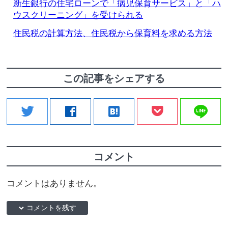
新生銀行の住宅ローンで「病児保育サービス」と「ハ
ウスクリーニング」を受けられる
住民税の計算方法、住民税から保育料を求める方法
この記事をシェアする
line
twitter
facebook
hatenabookmark
コメント
コメントはありません。
down コメントを残す