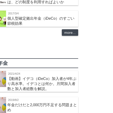
は、どの制度を利用すればよいか
2017/3/4
個人型確定拠出年金（iDeCo）のすごい
節税効果
more...
年金
2021/4/24
【動画】イデコ（iDeCo）加入者が4年ぶ
り高水準。イデコとは何か。月間加入者
数と加入者総数を解説。
2019/8/2
年金だけだと2,000万円不足する問題まと
め