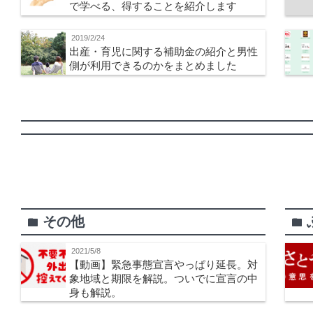
で学べる、得することを紹介します
2019/2/24
出産・育児に関する補助金の紹介と男性
側が利用できるのかをまとめました
その他
folder
folder
2021/5/8
【動画】緊急事態宣言やっぱり延長。対
象地域と期限を解説。ついでに宣言の中
身も解説。