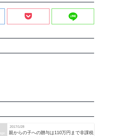
line
2017/1/28
親からの子への贈与は110万円まで非課税
age