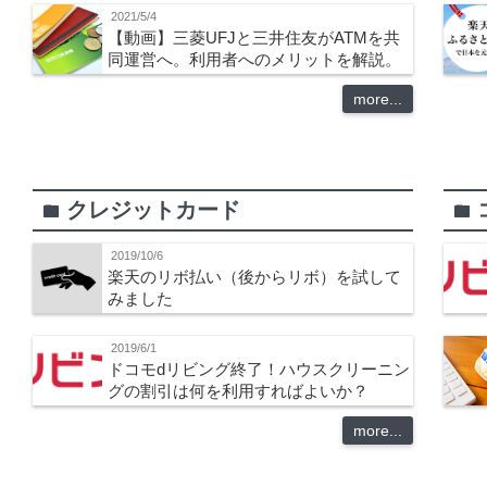
2021/5/4
【動画】三菱UFJと三井住友がATMを共
同運営へ。利用者へのメリットを解説。
more...
クレジットカード
folder
folder
2019/10/6
楽天のリボ払い（後からリボ）を試して
みました
2019/6/1
ドコモdリビング終了！ハウスクリーニン
グの割引は何を利用すればよいか？
more...