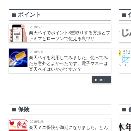
ポイント
folder
folder
2019/6/2
楽天ペイでポイント3重取りする方法とフ
ァミマとローソンで使える裏ワザ
2019/4/11
楽天ペイを利用してみました。使ってみ
たら意外とよかったです。電子マネーは
楽天ペイはいかがですか？
more...
保険
folder
folder
2019/11/3
楽天ミニ保険が満期になりました。どん