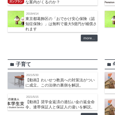
な案内がくるのか？
2019/4/14
東京都葛飾区の「おでかけ安心保険（認
知症保険）」は無料で最大5億円が補償さ
れます
more...
子育て
folder
folder
2021/5/30
【動画】わいせつ教員への対策法がつい
に成立。この法律の裏側を解説。
2021/5/15
【動画】奨学金返済の過払い金の返金命
令。連帯保証人と保証人の違いを解説。