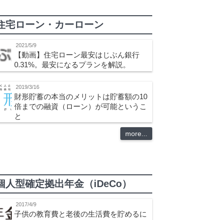
住宅ローン・カーローン
2021/5/9
【動画】住宅ローン最安はじぶん銀行
0.31%。最安になるプランを解説。
2019/3/16
財形貯蓄の本当のメリットは貯蓄額の10
倍までの融資（ローン）が可能というこ
と
more...
個人型確定拠出年金（iDeCo）
2017/4/9
子供の教育費と老後の生活費を貯めるに