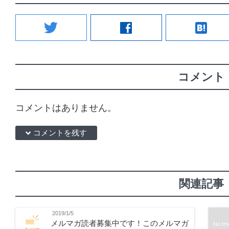
twitter
facebook
hatenabookmark
コメント
コメントはありません。
down コメントを残す
関連記事
2019/1/5
メルマガ読者募集中です！このメルマガ
No Im