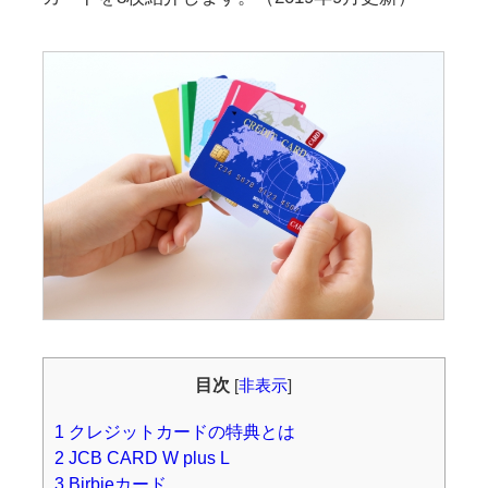
目次
[
非表示
]
1
クレジットカードの特典とは
2
JCB CARD W plus L
3
Birbieカード