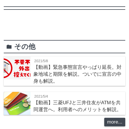
その他
folder
2021/5/8
【動画】緊急事態宣言やっぱり延長。対
象地域と期限を解説。ついでに宣言の中
身も解説。
2021/5/4
【動画】三菱UFJと三井住友がATMを共
同運営へ。利用者へのメリットを解説。
more...