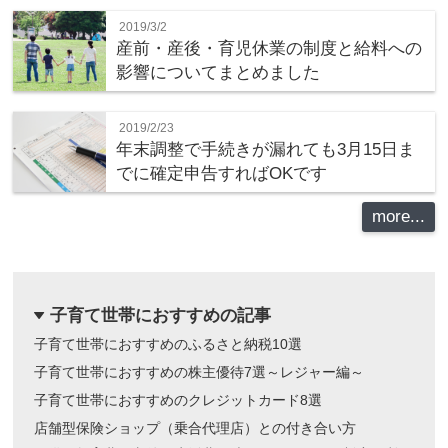
2019/3/2
産前・産後・育児休業の制度と給料への
影響についてまとめました
2019/2/23
年末調整で手続きが漏れても3月15日ま
でに確定申告すればOKです
more...
子育て世帯におすすめの記事
dropdown
子育て世帯におすすめのふるさと納税10選
子育て世帯におすすめの株主優待7選～レジャー編～
子育て世帯におすすめのクレジットカード8選
店舗型保険ショップ（乗合代理店）との付き合い方