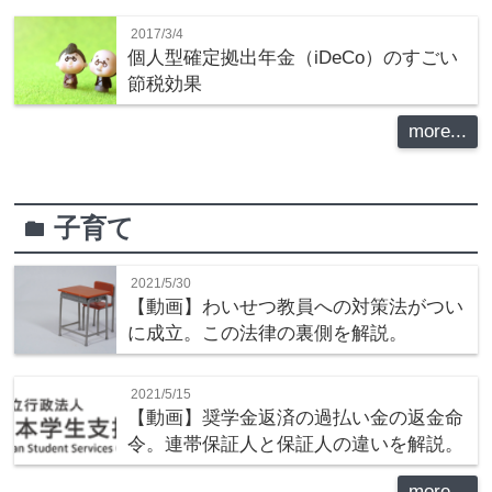
2017/3/4
個人型確定拠出年金（iDeCo）のすごい
節税効果
more...
子育て
folder
2021/5/30
【動画】わいせつ教員への対策法がつい
に成立。この法律の裏側を解説。
2021/5/15
【動画】奨学金返済の過払い金の返金命
令。連帯保証人と保証人の違いを解説。
more...