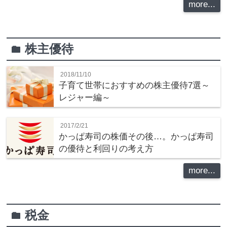
more...
株主優待
folder
2018/11/10
子育て世帯におすすめの株主優待7選～
レジャー編～
2017/2/21
かっぱ寿司の株価その後…。かっぱ寿司
の優待と利回りの考え方
more...
税金
folder