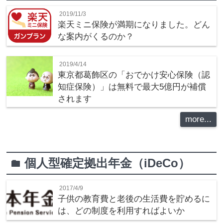
2019/11/3
楽天ミニ保険が満期になりました。どん
な案内がくるのか？
2019/4/14
東京都葛飾区の「おでかけ安心保険（認
知症保険）」は無料で最大5億円が補償
されます
more...
個人型確定拠出年金（iDeCo）
folder
2017/4/9
子供の教育費と老後の生活費を貯めるに
は、どの制度を利用すればよいか