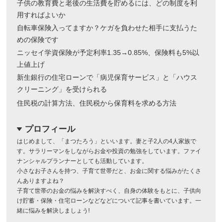
子供の教育費と老後の生活費を貯めるには、どの制度を利
用すればよいか
自転車保険入ってますか？ケガを負わせた相手に支払うた
めの保険です
ニッセイ学資保険が予定利率1.35→0.85%、保険料も5%以
上値上げ
新生銀行の住宅ローンで「病児保育サービス」と「ハウス
クリーニング」を受けられる
住民税の計算方法、住民税から保育料を求める方法
プロフィール
dropdown
はじめまして、「まつたろう」といいます。妻と子2人の4人家族で
す。サラリーマンをしながらお金や投資の勉強をしています。ファイ
ナンシャルプランナーとしても活動しています。
小さなお子さんを持つ、子育て世帯だと、お金に関する悩みがたくさ
んありますよね？
子育て世帯のお金の悩みを解決すべく、自身の体験をもとに、子供向
け貯蓄・保険・住宅ローンなどなどについて記事を書いています。一
緒に悩みを解決しましょう!