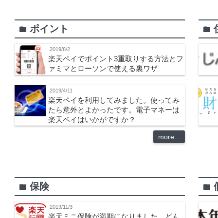
ポイント
folder
folder
2019/6/2
楽天ペイでポイント3重取りする方法とフ
ァミマとローソンで使える裏ワザ
2019/4/11
楽天ペイを利用してみました。使ってみ
たら意外とよかったです。電子マネーは
楽天ペイはいかがですか？
more...
保険
folder
folder
2019/11/3
楽天ミニ保険が満期になりました。どん