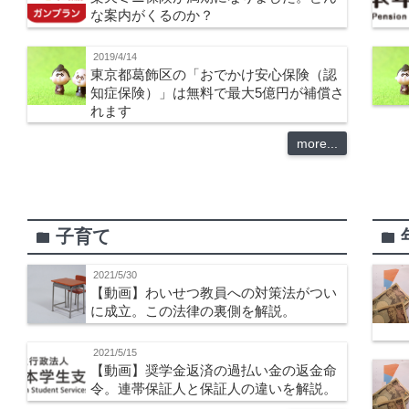
な案内がくるのか？
2019/4/14
東京都葛飾区の「おでかけ安心保険（認
知症保険）」は無料で最大5億円が補償さ
れます
more...
子育て
folder
folder
2021/5/30
【動画】わいせつ教員への対策法がつい
に成立。この法律の裏側を解説。
2021/5/15
【動画】奨学金返済の過払い金の返金命
令。連帯保証人と保証人の違いを解説。