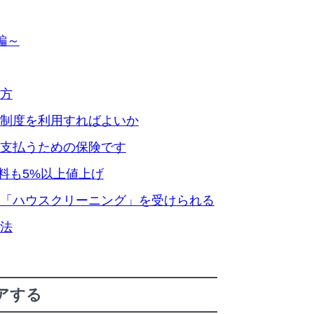
編～
方
制度を利用すればよいか
支払うための保険です
険料も5%以上値上げ
「ハウスクリーニング」を受けられる
法
アする