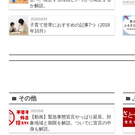
か解説。
2018/10/24
子育て世帯におすすめの記事7つ（2018
年10月）
その他
folder
folder
2021/5/8
【動画】緊急事態宣言やっぱり延長。対
象地域と期限を解説。ついでに宣言の中
身も解説。