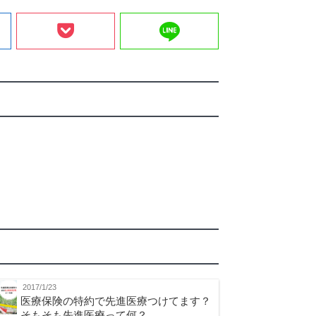
line
2017/1/23
医療保険の特約で先進医療つけてます？
そもそも先進医療って何？