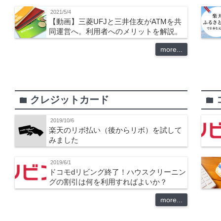
2021/5/4
【動画】三菱UFJと三井住友がATMを共
同運営へ。利用者へのメリットを解説。
more...
クレジットカード
folder
folder
2019/10/6
楽天のリボ払い（後からリボ）を試して
みました
2019/6/1
ドコモdリビング終了！ハウスクリーニン
グの割引は何を利用すればよいか？
more...