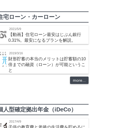
住宅ローン・カーローン
2021/5/9
【動画】住宅ローン最安はじぶん銀行
0.31%。最安になるプランを解説。
2019/3/16
財形貯蓄の本当のメリットは貯蓄額の10
倍までの融資（ローン）が可能というこ
と
more...
個人型確定拠出年金（iDeCo）
2017/4/9
子供の教育費と老後の生活費を貯めるに