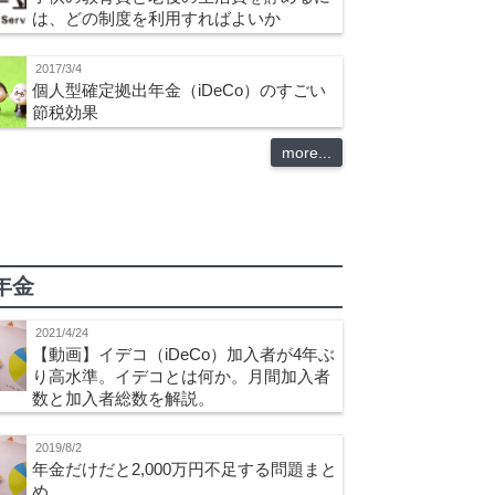
は、どの制度を利用すればよいか
2017/3/4
個人型確定拠出年金（iDeCo）のすごい
節税効果
more...
年金
2021/4/24
【動画】イデコ（iDeCo）加入者が4年ぶ
り高水準。イデコとは何か。月間加入者
数と加入者総数を解説。
2019/8/2
年金だけだと2,000万円不足する問題まと
め