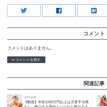
twitter
facebook
hatenabookmark
コメント
コメントはありません。
down コメントを残す
関連記事
2021/4/28
【動画】年収1200万円以上は児童手当廃
止へ。廃止する理由といつから廃止する