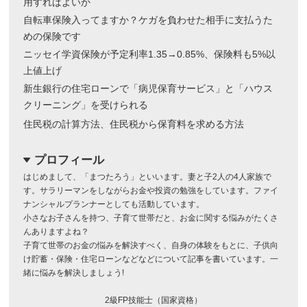
用すればよいか
自転車保険入ってますか？ケガを負わせた相手に支払うた
めの保険です
ニッセイ学資保険が予定利率1.35→0.85%、保険料も5%以
上値上げ
新生銀行の住宅ローンで「病児保育サービス」と「ハウス
クリーニング」を受けられる
住民税の計算方法、住民税から保育料を求める方法
プロフィール
dropdown
はじめまして、「まつたろう」といいます。妻と子2人の4人家族で
す。サラリーマンをしながらお金や投資の勉強をしています。ファイ
ナンシャルプランナーとしても活動しています。
小さなお子さんを持つ、子育て世帯だと、お金に関する悩みがたくさ
んありますよね？
子育て世帯のお金の悩みを解決すべく、自身の体験をもとに、子供向
け貯蓄・保険・住宅ローンなどなどについて記事を書いています。一
緒に悩みを解決しましょう!
2級FP技能士（国家資格）