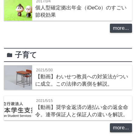
2017/3/4
個人型確定拠出年金（iDeCo）のすごい
節税効果
more...
子育て
folder
2021/5/30
【動画】わいせつ教員への対策法がつい
に成立。この法律の裏側を解説。
2021/5/15
【動画】奨学金返済の過払い金の返金命
令。連帯保証人と保証人の違いを解説。
more...