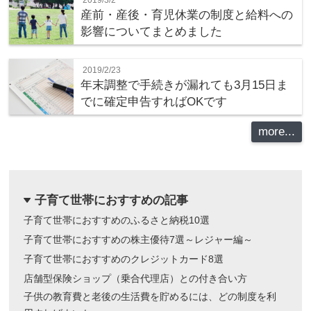
2019/3/2
産前・産後・育児休業の制度と給料への
影響についてまとめました
2019/2/23
年末調整で手続きが漏れても3月15日ま
でに確定申告すればOKです
more...
子育て世帯におすすめの記事
dropdown
子育て世帯におすすめのふるさと納税10選
子育て世帯におすすめの株主優待7選～レジャー編～
子育て世帯におすすめのクレジットカード8選
店舗型保険ショップ（乗合代理店）との付き合い方
子供の教育費と老後の生活費を貯めるには、どの制度を利