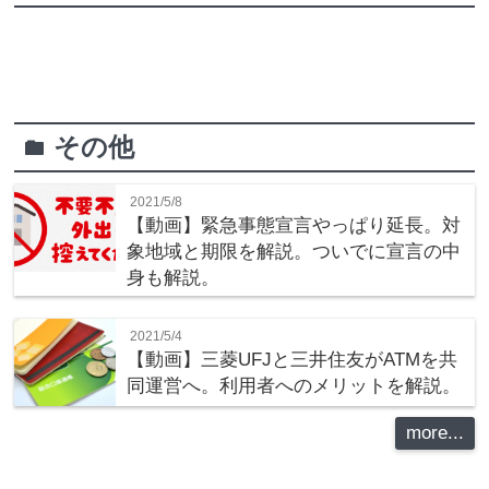
その他
folder
2021/5/8
【動画】緊急事態宣言やっぱり延長。対
象地域と期限を解説。ついでに宣言の中
身も解説。
2021/5/4
【動画】三菱UFJと三井住友がATMを共
同運営へ。利用者へのメリットを解説。
more...