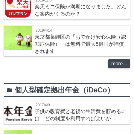
2019/11/3
楽天ミニ保険が満期になりました。どん
な案内がくるのか？
2019/4/14
東京都葛飾区の「おでかけ安心保険（認
知症保険）」は無料で最大5億円が補償
されます
more...
個人型確定拠出年金（iDeCo）
folder
2017/4/9
子供の教育費と老後の生活費を貯めるに
は、どの制度を利用すればよいか