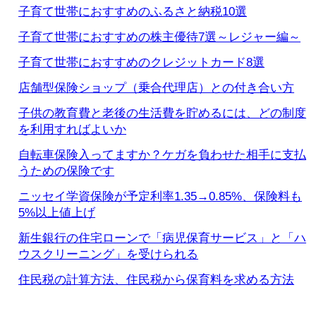
子育て世帯におすすめのふるさと納税10選
子育て世帯におすすめの株主優待7選～レジャー編～
子育て世帯におすすめのクレジットカード8選
店舗型保険ショップ（乗合代理店）との付き合い方
子供の教育費と老後の生活費を貯めるには、どの制度
を利用すればよいか
自転車保険入ってますか？ケガを負わせた相手に支払
うための保険です
ニッセイ学資保険が予定利率1.35→0.85%、保険料も
5%以上値上げ
新生銀行の住宅ローンで「病児保育サービス」と「ハ
ウスクリーニング」を受けられる
住民税の計算方法、住民税から保育料を求める方法