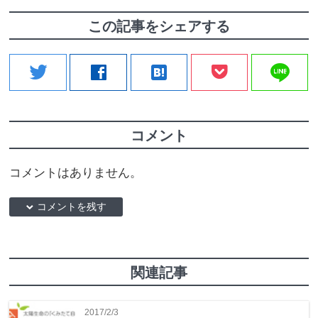
この記事をシェアする
line
twitter
facebook
hatenabookmark
コメント
コメントはありません。
down コメントを残す
関連記事
2017/2/3